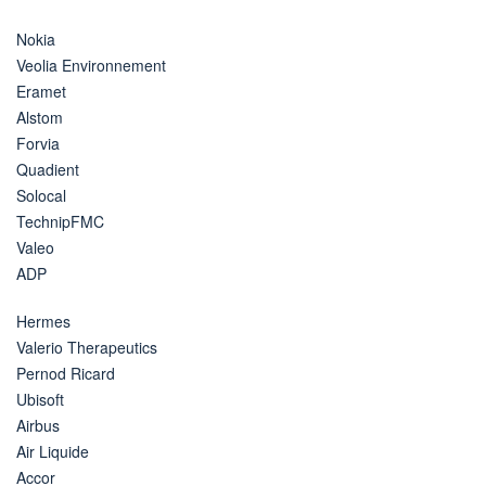
Nokia
Veolia Environnement
Eramet
Alstom
Forvia
Quadient
Solocal
TechnipFMC
Valeo
ADP
Hermes
Valerio Therapeutics
Pernod Ricard
Ubisoft
Airbus
Air Liquide
Accor