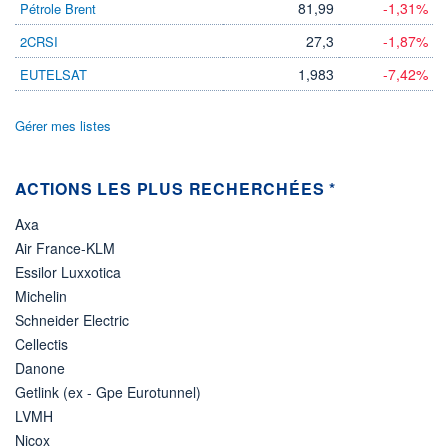
-
16,08
81,99
-1,31%
Pétrole Brent
27,3
-1,87%
2CRSI
DERNIER
DATE
DIVIDENDE
DERNIER
DIVIDENDE
0,00 CAD
1,983
-7,42%
EUTELSAT
-
PROCHAIN
DIVIDENDE
Gérer mes listes
-
ÉLIGIBILITÉ
Non éligible
ACTIONS LES PLUS RECHERCHÉES *
Boursobank
Axa
+ PORTEFEUILLE
+ LISTE
Air France-KLM
Essilor Luxxotica
Michelin
Schneider Electric
Cellectis
Danone
Getlink (ex - Gpe Eurotunnel)
LVMH
Nicox