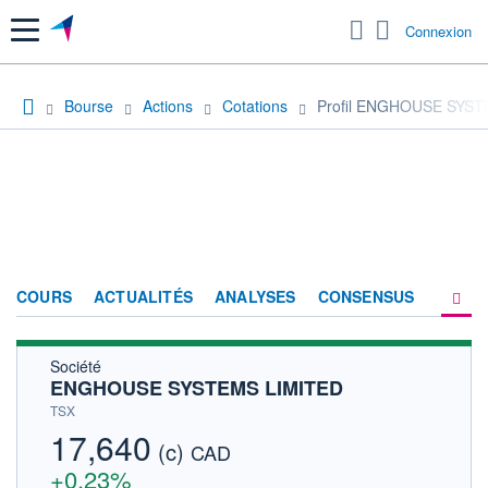
Menu
Connexion
Bourse
Actions
Cotations
Profil ENGHOUSE SYST
COURS
ACTUALITÉS
ANALYSES
CONSENSUS
Société
SOCIÉTÉ
ENGHOUSE SYSTEMS LIMITED
HISTORIQUE
TSX
17,640
(c)
ACTIONNAIRES
CAD
+0,23%