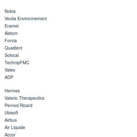
Nokia
Veolia Environnement
Eramet
Alstom
Forvia
Quadient
Solocal
TechnipFMC
Valeo
ADP
Hermes
Valerio Therapeutics
Pernod Ricard
Ubisoft
Airbus
Air Liquide
Accor