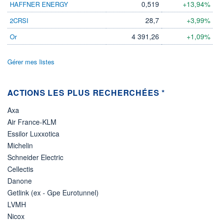
946 MCAD
0,519
+13,94%
HAFFNER ENERGY
DERNIER ÉCHANGE
10.08.26 / 22:00:00
28,7
+3,99%
2CRSI
4 391,26
+1,09%
Or
LIMITE À LA
LIMITE À LA
BAISSE
HAUSSE
1,626
113,820
Gérer mes listes
RENDEMENT
PER ESTIMÉ
ESTIMÉ 2026
2026
7,02%
13,79
ACTIONS LES PLUS RECHERCHÉES *
DERNIER
DATE
DIVIDENDE
DERNIER
DIVIDENDE
0,00 CAD
Axa
-
Air France-KLM
PROCHAIN
Essilor Luxxotica
DIVIDENDE
-
Michelin
Schneider Electric
ÉLIGIBILITÉ
Non éligible
Cellectis
Boursobank
Danone
Getlink (ex - Gpe Eurotunnel)
+ PORTEFEUILLE
+ LISTE
LVMH
Nicox