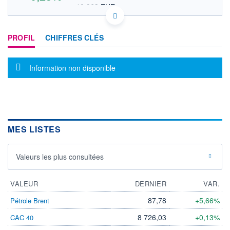
10,963 EUR
VALEUR INDICATIVE
CA2929491041 ESL
DONNÉES TEMPS DIFFÉRÉ
PROFIL
CHIFFRES CLÉS
Politique d'exécution
Cotation sur les autres places
Message d'information
Information non disponible
17,8
17,6
17,4
17,2
MES LISTES
17h40
19h50
OUVERTURE
CLÔTURE VEILLE
Valeurs les plus consultées
0,000
17,600
+ HAUT
+ BAS
17,730
17,390
VALEUR
DERNIER
VAR.
VOLUME
CAPITAL ÉCHANGÉ
87,78
+5,66%
Pétrole Brent
167 982
0,31%
8 726,03
+0,13%
CAC 40
VALORISATION
CAPI.
BOURSIÈRE
959 MCAD