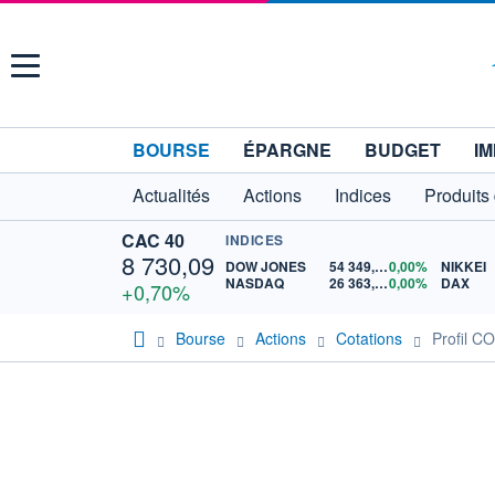
Menu
BOURSE
ÉPARGNE
BUDGET
IM
Actualités
Actions
Indices
Produits
CAC 40
INDICES
8 730,09
DOW JONES
54 349,12
0,00%
NIKKEI
NASDAQ
26 363,44
0,00%
DAX
+0,70%
Bourse
Actions
Cotations
Profil 