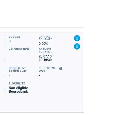
VOLUME
CAPITAL
ÉCHANGÉ
0
0,00%
VALORISATION
DERNIER
ÉCHANGE
26.07.13 /
19:19:30
RENDEMENT
PER ESTIMÉ
ESTIMÉ 2026
2026
-
-
ÉLIGIBILITÉ
Non éligible
Boursobank