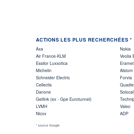
ACTIONS LES PLUS RECHERCHÉES *
Axa
Nokia
Air France-KLM
Veolia
Essilor Luxxotica
Eramet
Michelin
Alstom
Schneider Electric
Forvia
Cellectis
Quadie
Danone
Solocal
Getlink (ex - Gpe Eurotunnel)
Techn
LVMH
Valeo
Nicox
ADP
* source Google