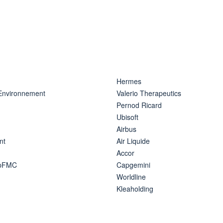
Hermes
 Environnement
Valerio Therapeutics
Pernod Ricard
Ubisoft
Airbus
nt
Air Liquide
Accor
ipFMC
Capgemini
Worldline
Kleaholding