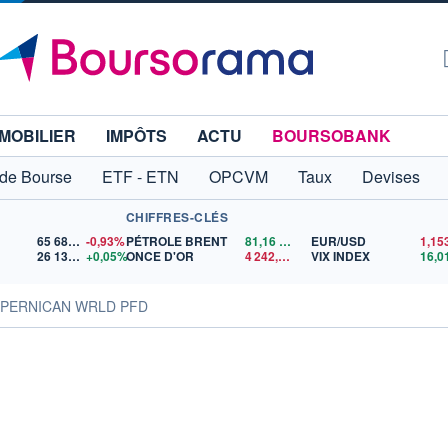
MOBILIER
IMPÔTS
ACTU
BOURSOBANK
 de Bourse
ETF - ETN
OPCVM
Taux
Devises
CHIFFRES-CLÉS
65 683,26
-0,93%
PÉTROLE BRENT
81,16
$US
EUR/USD
26 138,56
+0,05%
ONCE D'OR
4 242,34
$US
VIX INDEX
16,0
COPERNICAN WRLD PFD