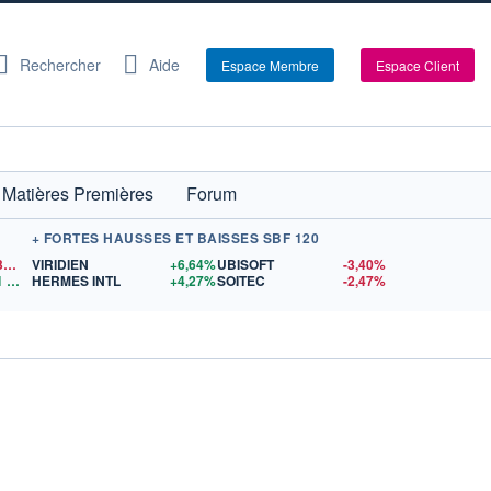
Rechercher
Aide
Espace Membre
Espace Client
Matières Premières
Forum
+ FORTES HAUSSES ET BAISSES SBF 120
1,1539
$US
VIRIDIEN
+6,64%
UBISOFT
-3,40%
1
$US
HERMES INTL
+4,27%
SOITEC
-2,47%