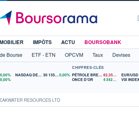
MOBILIER
IMPÔTS
ACTU
BOURSOBANK
 de Bourse
ETF - ETN
OPCVM
Taux
Devises
CHIFFRES-CLÉS
0
0,00%
NASDAQ DEC26
30 135,00
0,00%
PÉTROLE BRENT
82,35
$US
EUR/USD
5
0,00%
ONCE D'OR
4 342,26
$US
VIX INDE
BREAKWATER RESOURCES LTD