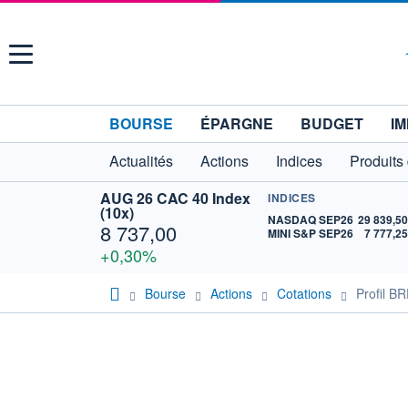
Menu
BOURSE
ÉPARGNE
BUDGET
IM
Actualités
Actions
Indices
Produits
AUG 26 CAC 40 Index
INDICES
(10x)
NASDAQ SEP26
29 839,5
8 737,00
MINI S&P SEP26
7 777,2
+0,30%
Bourse
Actions
Cotations
Profil 