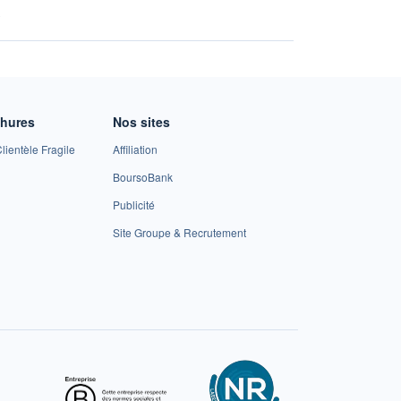
A
chures
Nos sites
lientèle Fragile
Affiliation
BoursoBank
Publicité
Site Groupe & Recrutement