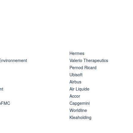
Hermes
 Environnement
Valerio Therapeutics
Pernod Ricard
Ubisoft
Airbus
nt
Air Liquide
Accor
ipFMC
Capgemini
Worldline
Kleaholding