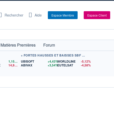
Rechercher
Aide
Espace Membre
Espace Client
Matières Premières
Forum
+ FORTES HAUSSES ET BAISSES SBF 120
1,1559
$US
UBISOFT
+4,43%
WORLDLINE
-5,12%
X
14,90
$US
ABIVAX
+3,54%
EUTELSAT
-4,58%