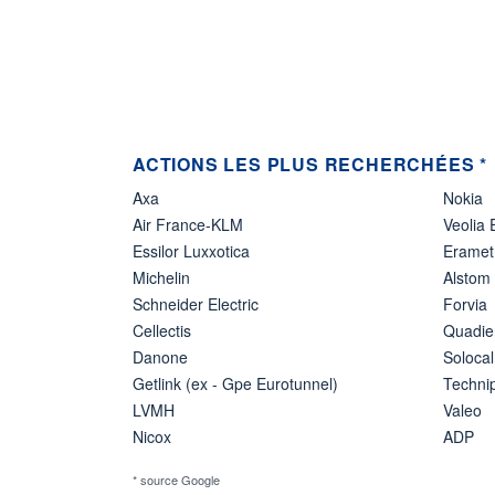
ACTIONS LES PLUS RECHERCHÉES *
Axa
Nokia
Air France-KLM
Veolia
Essilor Luxxotica
Eramet
Michelin
Alstom
Schneider Electric
Forvia
Cellectis
Quadie
Danone
Solocal
Getlink (ex - Gpe Eurotunnel)
Techn
LVMH
Valeo
Nicox
ADP
* source Google