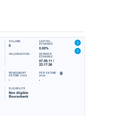
VOLUME
CAPITAL
ÉCHANGÉ
0
0,00%
VALORISATION
DERNIER
ÉCHANGE
07.09.11 /
22:17:38
RENDEMENT
PER ESTIMÉ
ESTIMÉ 2026
2026
-
-
ÉLIGIBILITÉ
Non éligible
Boursobank