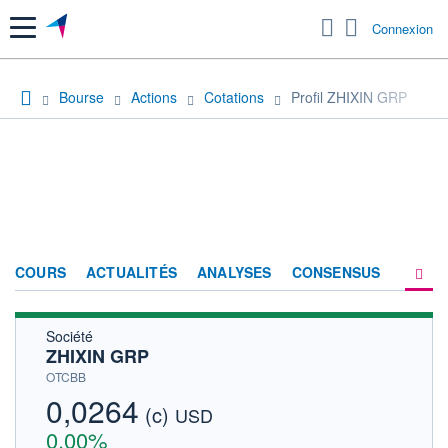
Menu
Connexion
Bourse
Actions
Cotations
Profil ZHIXIN GRP
COURS
ACTUALITÉS
ANALYSES
CONSENSUS
Société
SOCIÉTÉ
ZHIXIN GRP
HISTORIQUE
OTCBB
0,0264
(c)
ACTIONNAIRES
USD
0,00%