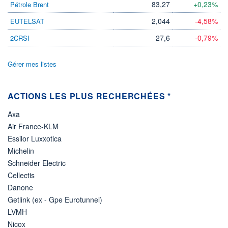
83,27
+0,23%
Pétrole Brent
ÉLIGIBILITÉ
2,044
-4,58%
EUTELSAT
Non éligible
Boursobank
27,6
-0,79%
2CRSI
+ PORTEFEUILLE
+ LISTE
Gérer mes listes
ACTIONS LES PLUS RECHERCHÉES *
Axa
Air France-KLM
Essilor Luxxotica
Michelin
Schneider Electric
Cellectis
Danone
Getlink (ex - Gpe Eurotunnel)
LVMH
Nicox