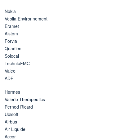
Nokia
Veolia Environnement
Eramet
Alstom
Forvia
Quadient
Solocal
TechnipFMC
Valeo
ADP
Hermes
Valerio Therapeutics
Pernod Ricard
Ubisoft
Airbus
Air Liquide
Accor