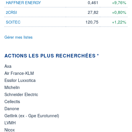
0,461
+9,76%
HAFFNER ENERGY
ÉLIGIBILITÉ
27,82
+0,80%
2CRSI
Non éligible
Boursobank
120,75
+1,22%
SOITEC
+ PORTEFEUILLE
+ LISTE
Gérer mes listes
ACTIONS LES PLUS RECHERCHÉES *
Axa
Air France-KLM
Essilor Luxxotica
Michelin
Schneider Electric
Cellectis
Danone
Getlink (ex - Gpe Eurotunnel)
LVMH
Nicox