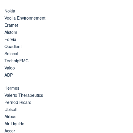
Nokia
Veolia Environnement
Eramet
Alstom
Forvia
Quadient
Solocal
TechnipFMC
Valeo
ADP
Hermes
Valerio Therapeutics
Pernod Ricard
Ubisoft
Airbus
Air Liquide
Accor