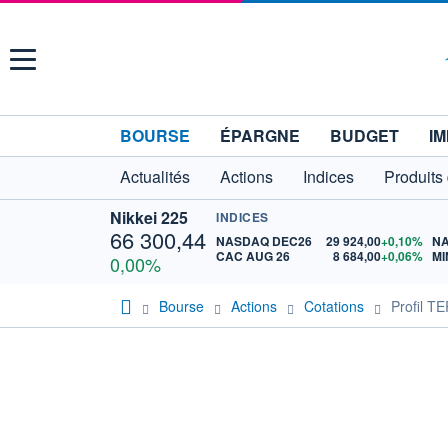
Menu
BOURSE
ÉPARGNE
BUDGET
IM
Actualités
Actions
Indices
Produits
Nikkei 225
INDICES
66 300,44
NASDAQ DEC26
29 924,00
+0,10%
N
CAC AUG 26
8 684,00
+0,06%
MI
0,00%
Bourse
Actions
Cotations
Profil 