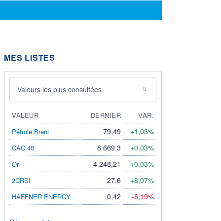
MES LISTES
Valeurs les plus consultées
VALEUR
DERNIER
VAR.
79,49
+1,03%
Pétrole Brent
8 669,3
+0,03%
CAC 40
4 248,21
+0,03%
Or
27,6
+8,07%
2CRSI
0,42
-5,19%
HAFFNER ENERGY