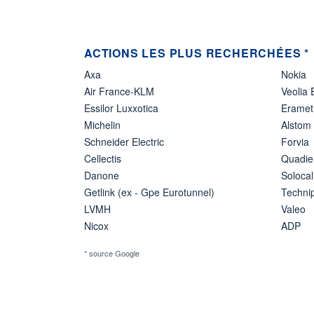
ACTIONS LES PLUS RECHERCHÉES *
Axa
Nokia
Air France-KLM
Veolia
Essilor Luxxotica
Eramet
Michelin
Alstom
Schneider Electric
Forvia
Cellectis
Quadie
Danone
Solocal
Getlink (ex - Gpe Eurotunnel)
Techn
LVMH
Valeo
Nicox
ADP
* source Google