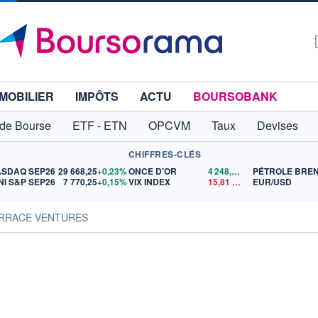
MOBILIER
IMPÔTS
ACTU
BOURSOBANK
 de Bourse
ETF - ETN
OPCVM
Taux
Devises
CHIFFRES-CLÉS
ASDAQ SEP26
29 668,25
+0,23%
ONCE D'OR
4 248,21
$US
PÉTROLE BRE
NI S&P SEP26
7 770,25
+0,15%
VIX INDEX
15,81
$US
EUR/USD
TERRACE VENTURES