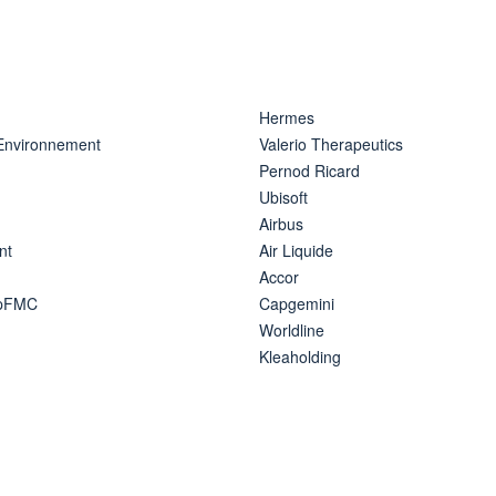
Hermes
 Environnement
Valerio Therapeutics
Pernod Ricard
Ubisoft
Airbus
nt
Air Liquide
Accor
ipFMC
Capgemini
Worldline
Kleaholding