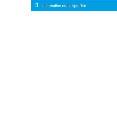
Message d'information
Information non disponible