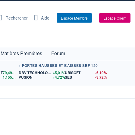
Rechercher
Aide
Espace Membre
Espace Client
Matières Premières
Forum
+ FORTES HAUSSES ET BAISSES SBF 120
NT
79,49
$US
DBV TECHNOLOGIES
+5,01%
UBISOFT
-6,19%
1,1556
$US
VUSION
+4,72%
SES
-3,72%