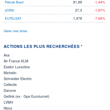
81,88
-1,44%
Pétrole Brent
ÉLIGIBILITÉ
27,3
-1,87%
2CRSI
Non éligible
Boursobank
1,978
-7,66%
EUTELSAT
+ PORTEFEUILLE
+ LISTE
Gérer mes listes
ACTIONS LES PLUS RECHERCHÉES *
Axa
Air France-KLM
Essilor Luxxotica
Michelin
Schneider Electric
Cellectis
Danone
Getlink (ex - Gpe Eurotunnel)
LVMH
Nicox