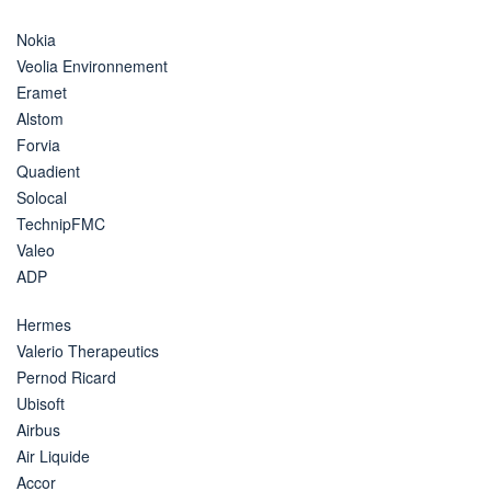
Nokia
Veolia Environnement
Eramet
Alstom
Forvia
Quadient
Solocal
TechnipFMC
Valeo
ADP
Hermes
Valerio Therapeutics
Pernod Ricard
Ubisoft
Airbus
Air Liquide
Accor