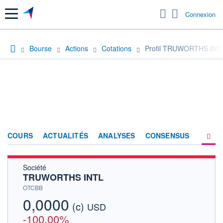
Menu
Connexion
Bourse
Actions
Cotations
Profil TRUWORTHS INT
COURS
ACTUALITÉS
ANALYSES
CONSENSUS
Société
SOCIÉTÉ
TRUWORTHS INTL
HISTORIQUE
OTCBB
0,0000
(c)
ACTIONNAIRES
USD
-100,00%