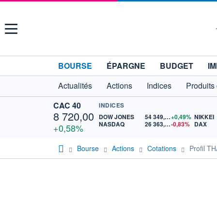
Menu
BOURSE
ÉPARGNE
BUDGET
IM
Actualités
Actions
Indices
Produits
CAC 40
INDICES
8 720,00
DOW JONES
54 349,12
+0,49%
NIKKEI
NASDAQ
26 363,44
-0,83%
DAX
+0,58%
Bourse
Actions
Cotations
Profil TH