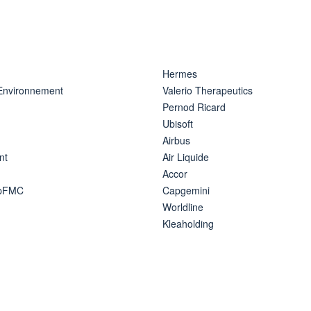
Hermes
 Environnement
Valerio Therapeutics
Pernod Ricard
Ubisoft
Airbus
nt
Air Liquide
Accor
ipFMC
Capgemini
Worldline
Kleaholding