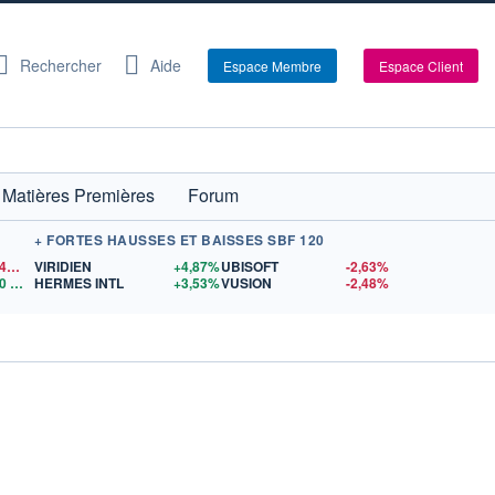
Rechercher
Aide
Espace Membre
Espace Client
Matières Premières
Forum
+ FORTES HAUSSES ET BAISSES SBF 120
1,1544
$US
VIRIDIEN
+4,87%
UBISOFT
-2,63%
0
$US
HERMES INTL
+3,53%
VUSION
-2,48%