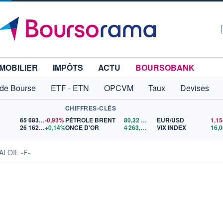
MOBILIER
IMPÔTS
ACTU
BOURSOBANK
 de Bourse
ETF - ETN
OPCVM
Taux
Devises
CHIFFRES-CLÉS
65 683,26
-0,93%
PÉTROLE BRENT
80,32
$US
EUR/USD
26 162,70
+0,14%
ONCE D'OR
4 263,46
$US
VIX INDEX
16,0
AI OIL -F-