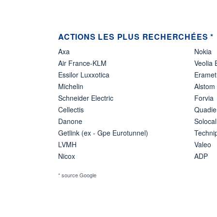
ACTIONS LES PLUS RECHERCHÉES *
Axa
Nokia
Air France-KLM
Veolia
Essilor Luxxotica
Eramet
Michelin
Alstom
Schneider Electric
Forvia
Cellectis
Quadie
Danone
Solocal
Getlink (ex - Gpe Eurotunnel)
Techn
LVMH
Valeo
Nicox
ADP
* source Google