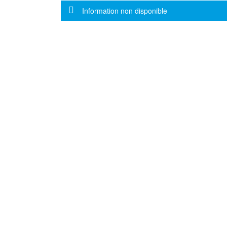
Message d'information
Information non disponible