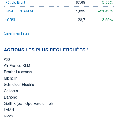
87,69
+5,55%
Pétrole Brent
ÉLIGIBILITÉ
1,832
+21,49%
INNATE PHARMA
Non éligible
Boursobank
28,7
+3,99%
2CRSI
+ PORTEFEUILLE
+ LISTE
Gérer mes listes
ACTIONS LES PLUS RECHERCHÉES *
Axa
Air France-KLM
Essilor Luxxotica
Michelin
Schneider Electric
Cellectis
Danone
Getlink (ex - Gpe Eurotunnel)
LVMH
Nicox