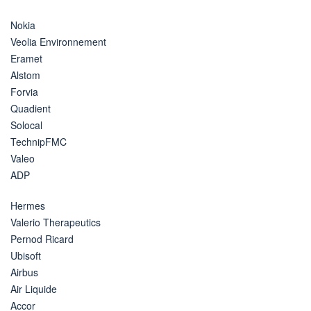
Nokia
Veolia Environnement
Eramet
Alstom
Forvia
Quadient
Solocal
TechnipFMC
Valeo
ADP
Hermes
Valerio Therapeutics
Pernod Ricard
Ubisoft
Airbus
Air Liquide
Accor