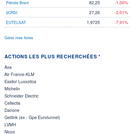
82,25
-1,00%
Pétrole Brent
ÉLIGIBILITÉ
27,26
-2,01%
2CRSI
Non éligible
Boursobank
1,9725
-7,91%
EUTELSAT
+ PORTEFEUILLE
+ LISTE
Gérer mes listes
ACTIONS LES PLUS RECHERCHÉES *
Axa
Air France-KLM
Essilor Luxxotica
Michelin
Schneider Electric
Cellectis
Danone
Getlink (ex - Gpe Eurotunnel)
LVMH
Nicox