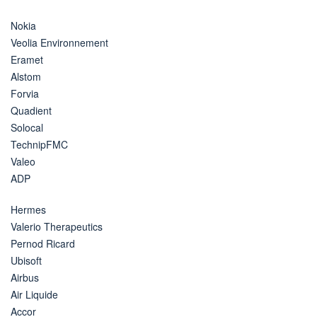
Nokia
Veolia Environnement
Eramet
Alstom
Forvia
Quadient
Solocal
TechnipFMC
Valeo
ADP
Hermes
Valerio Therapeutics
Pernod Ricard
Ubisoft
Airbus
Air Liquide
Accor