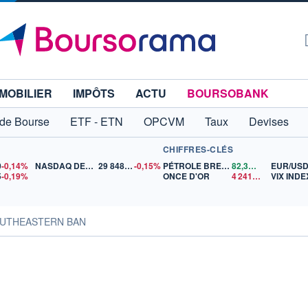
MOBILIER
IMPÔTS
ACTU
BOURSOBANK
 de Bourse
ETF - ETN
OPCVM
Taux
Devises
CHIFFRES-CLÉS
0
-0,14%
NASDAQ DEC26
29 848,00
-0,15%
PÉTROLE BRENT
82,31
$US
EUR/US
5
-0,19%
ONCE D'OR
4 241,85
$US
VIX INDE
SOUTHEASTERN BAN