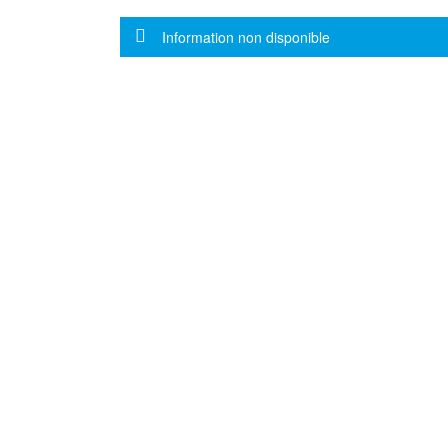
Message d'information
Information non disponible