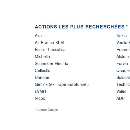
ACTIONS LES PLUS RECHERCHÉES *
Axa
Nokia
Air France-KLM
Veolia
Essilor Luxxotica
Eramet
Michelin
Alstom
Schneider Electric
Forvia
Cellectis
Quadie
Danone
Solocal
Getlink (ex - Gpe Eurotunnel)
Techn
LVMH
Valeo
Nicox
ADP
* source Google