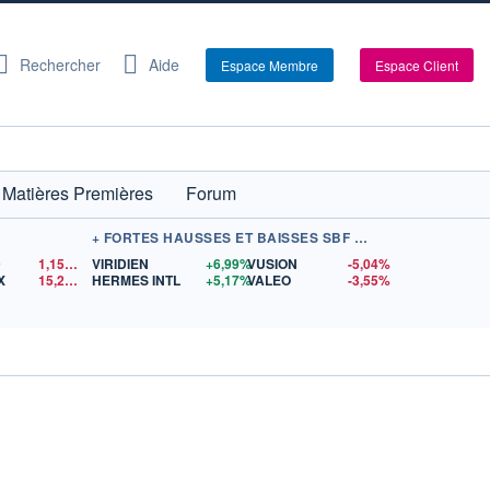
Rechercher
Aide
Espace Membre
Espace Client
Matières Premières
Forum
+ FORTES HAUSSES ET BAISSES SBF 120
D
1,1522
$US
VIRIDIEN
+6,99%
VUSION
-5,04%
X
15,23
$US
HERMES INTL
+5,17%
VALEO
-3,55%