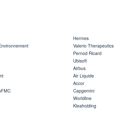
Hermes
 Environnement
Valerio Therapeutics
Pernod Ricard
Ubisoft
Airbus
nt
Air Liquide
Accor
ipFMC
Capgemini
Worldline
Kleaholding