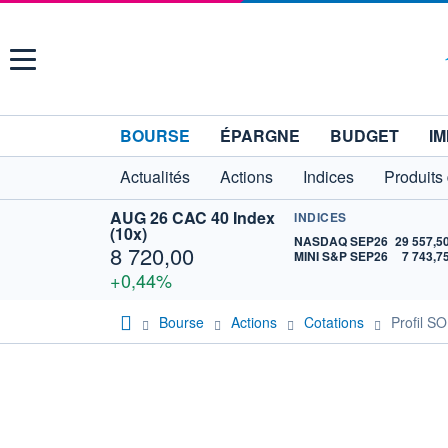
Menu
BOURSE
ÉPARGNE
BUDGET
IM
Actualités
Actions
Indices
Produits
AUG 26 CAC 40 Index
INDICES
(10x)
NASDAQ SEP26
29 557,5
8 720,00
MINI S&P SEP26
7 743,7
+0,44%
Bourse
Actions
Cotations
Profil 