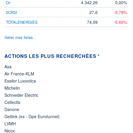
4 342,26
0,00%
Or
ÉLIGIBILITÉ
27,6
-0,79%
2CRSI
Non éligible
Boursobank
74,09
-0,60%
TOTALENERGIES
+ PORTEFEUILLE
+ LISTE
Gérer mes listes
ACTIONS LES PLUS RECHERCHÉES *
Axa
Air France-KLM
Essilor Luxxotica
Michelin
Schneider Electric
Cellectis
Danone
Getlink (ex - Gpe Eurotunnel)
LVMH
Nicox