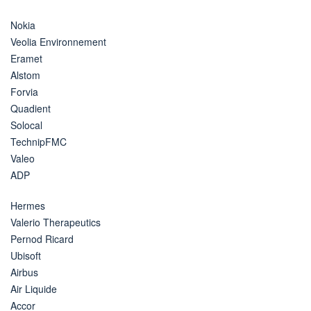
Nokia
Veolia Environnement
Eramet
Alstom
Forvia
Quadient
Solocal
TechnipFMC
Valeo
ADP
Hermes
Valerio Therapeutics
Pernod Ricard
Ubisoft
Airbus
Air Liquide
Accor