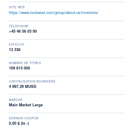
occidentale (56,8%), Europe de l'Est et Russie (19,2%), Amérique
08.05.25 / 17:51:33
SITE WEB
du Nord (19%) et autres (5%).
https://www.rockwool.com/group/about-us/investors/
ÉLIGIBILITÉ
Non éligible
Boursobank
TÉLÉPHONE
+45 46 56 03 00
+ PORTEFEUILLE
+ LISTE
EFFECTIF
13 336
NOMBRE DE TITRES
109 613 000
CAPITALISATION BOURSIÈRE
4 987,39 MUSD
MARCHÉ
Main Market Large
DERNIER COUPON
0,00 $ (le -)