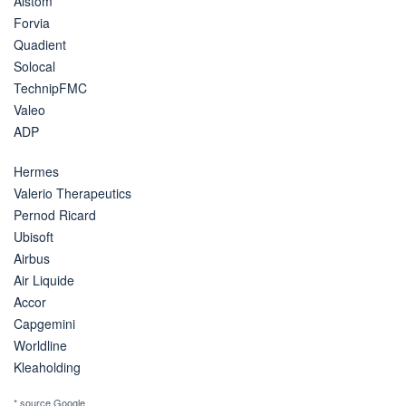
Alstom
Forvia
Quadient
Solocal
TechnipFMC
Valeo
ADP
Hermes
Valerio Therapeutics
Pernod Ricard
Ubisoft
Airbus
Air Liquide
Accor
Capgemini
Worldline
Kleaholding
* source Google