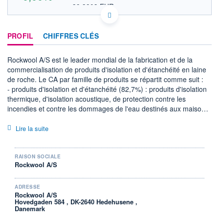
39,3803 EUR
VALEUR INDICATIVE
DK0063855168 RKWBD
DONNÉES TEMPS DIFFÉRÉ
PROFIL
CHIFFRES CLÉS
Politique d'exécution
Cotation sur les autres places
Rockwool A/S est le leader mondial de la fabrication et de la
commercialisation de produits d'isolation et d'étanchéité en laine
OUVERTURE
CLÔTURE VEILLE
45,5000
0,0000
de roche. Le CA par famille de produits se répartit comme suit :
+ HAUT
+ BAS
- produits d'isolation et d'étanchéité (82,7%) : produits d'isolation
45,5000
45,5000
thermique, d'isolation acoustique, de protection contre les
incendies et contre les dommages de l'eau destinés aux maisons
VOLUME
CAPITAL ÉCHANGÉ
individuelles, aux logements collectifs, aux bâtiments
100
0,00%
administratifs et commerciaux ;
Lire la suite
VALORISATION
- produits fabriqués en laine de roche et systèmes de contrôle
4 987 MUSD
acoustique et vibratoire, de gestion des eaux de pluie et de
LIMITE À LA
LIMITE À LA
construction préfabriqués (17,3%) : plafonds acoustiques,
RAISON SOCIALE
BAISSE
HAUSSE
Rockwool A/S
planches de revêtement des façades, murs anti-bruit, panneaux
0,0000
0,0000
anti-vibratoires, substrats de croissance pour les légumes et les
RENDEMENT
PER ESTIMÉ
fleurs, fibres de renfort, etc.
ADRESSE
ESTIMÉ 2026
2026
Rockwool A/S
A fin 2025, le groupe dispose de 40 sites de production dans le
-
-
Hovedgaden 584 , DK-2640 Hedehusene ,
monde.
Danemark
DERNIER
La répartition géographique du CA est la suivante : Europe
ÉCHANGE