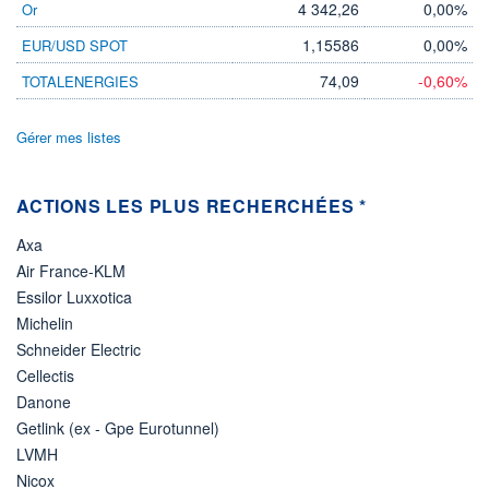
4 342,26
0,00%
Or
ÉLIGIBILITÉ
1,15586
0,00%
EUR/USD SPOT
Non éligible
Boursobank
74,09
-0,60%
TOTALENERGIES
+ PORTEFEUILLE
+ LISTE
Gérer mes listes
ACTIONS LES PLUS RECHERCHÉES *
Axa
Air France-KLM
Essilor Luxxotica
Michelin
Schneider Electric
Cellectis
Danone
Getlink (ex - Gpe Eurotunnel)
LVMH
Nicox