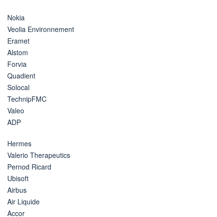
Nokia
Veolia Environnement
Eramet
Alstom
Forvia
Quadient
Solocal
TechnipFMC
Valeo
ADP
Hermes
Valerio Therapeutics
Pernod Ricard
Ubisoft
Airbus
Air Liquide
Accor