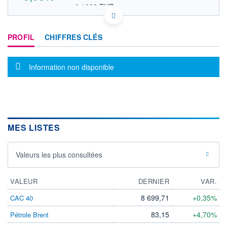
0,1682 EUR
VALEUR INDICATIVE
NZPEBE0002S1 PFGTF
DONNÉES TEMPS DIFFÉRÉ
PROFIL
CHIFFRES CLÉS
Politique d'exécution
Cotation sur les autres places
Message d'information
Information non disponible
OUVERTURE
CLÔTURE VEILLE
0,0000
0,1938
+ HAUT
+ BAS
0,0000
0,0000
VOLUME
CAPITAL ÉCHANGÉ
0
0,00%
MES LISTES
VALORISATION
241 MUSD
Valeurs les plus consultées
LIMITE À LA
LIMITE À LA
BAISSE
HAUSSE
0,0000
0,0000
VALEUR
DERNIER
VAR.
RENDEMENT
PER ESTIMÉ
ESTIMÉ 2026
2026
8 699,71
+0,35%
CAC 40
-
-
83,15
+4,70%
Pétrole Brent
DERNIER
ÉCHANGE