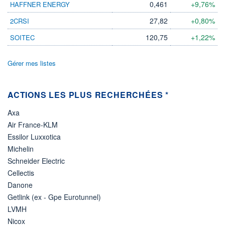
0,461
+9,76%
HAFFNER ENERGY
05.08.26 / 18:41:41
27,82
+0,80%
2CRSI
ÉLIGIBILITÉ
Non éligible
120,75
+1,22%
SOITEC
Boursobank
Gérer mes listes
+ PORTEFEUILLE
+ LISTE
ACTIONS LES PLUS RECHERCHÉES *
Axa
Air France-KLM
Essilor Luxxotica
Michelin
Schneider Electric
Cellectis
Danone
Getlink (ex - Gpe Eurotunnel)
LVMH
Nicox