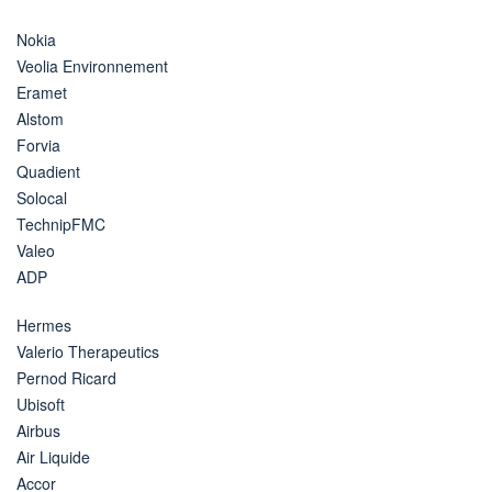
Nokia
Veolia Environnement
Eramet
Alstom
Forvia
Quadient
Solocal
TechnipFMC
Valeo
ADP
Hermes
Valerio Therapeutics
Pernod Ricard
Ubisoft
Airbus
Air Liquide
Accor