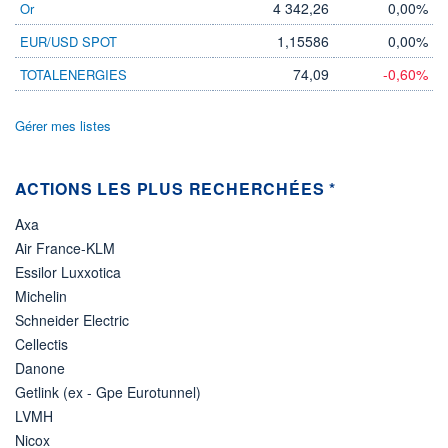
4 342,26
0,00%
Or
ÉLIGIBILITÉ
1,15586
0,00%
EUR/USD SPOT
Non éligible
Boursobank
74,09
-0,60%
TOTALENERGIES
+ PORTEFEUILLE
+ LISTE
Gérer mes listes
ACTIONS LES PLUS RECHERCHÉES *
Axa
Air France-KLM
Essilor Luxxotica
Michelin
Schneider Electric
Cellectis
Danone
Getlink (ex - Gpe Eurotunnel)
LVMH
Nicox