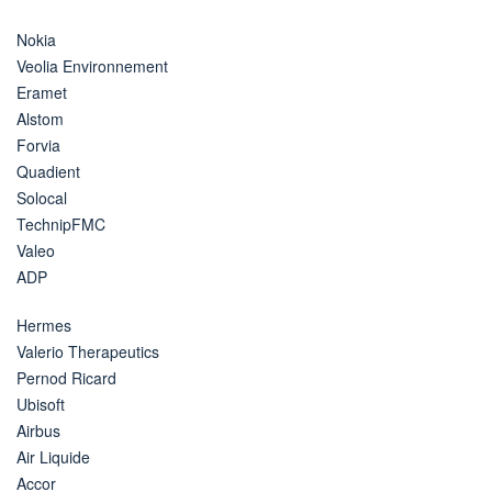
Nokia
Veolia Environnement
Eramet
Alstom
Forvia
Quadient
Solocal
TechnipFMC
Valeo
ADP
Hermes
Valerio Therapeutics
Pernod Ricard
Ubisoft
Airbus
Air Liquide
Accor