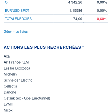
4 342,26
0,00%
Or
ÉLIGIBILITÉ
1,15586
0,00%
EUR/USD SPOT
Non éligible
Boursobank
74,09
-0,60%
TOTALENERGIES
+ PORTEFEUILLE
+ LISTE
Gérer mes listes
ACTIONS LES PLUS RECHERCHÉES *
Axa
Air France-KLM
Essilor Luxxotica
Michelin
Schneider Electric
Cellectis
Danone
Getlink (ex - Gpe Eurotunnel)
LVMH
Nicox