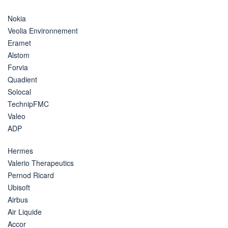
Nokia
Veolia Environnement
Eramet
Alstom
Forvia
Quadient
Solocal
TechnipFMC
Valeo
ADP
Hermes
Valerio Therapeutics
Pernod Ricard
Ubisoft
Airbus
Air Liquide
Accor