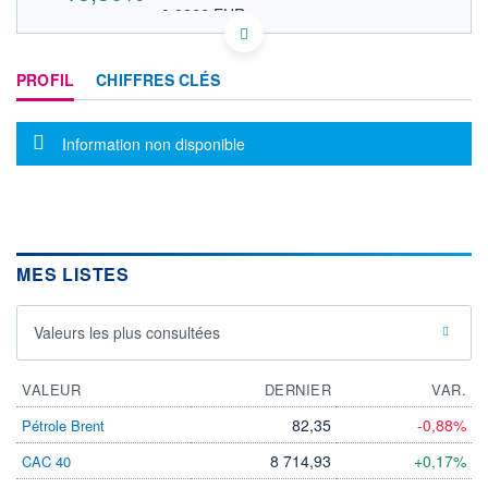
0,0266 EUR
VALEUR INDICATIVE
CA53228D2059 LFSWF
DONNÉES TEMPS DIFFÉRÉ
PROFIL
CHIFFRES CLÉS
Politique d'exécution
Cotation sur les autres places
Message d'information
Information non disponible
0,032
0,030
0,028
0,026
MES LISTES
17h40
19h03
OUVERTURE
CLÔTURE VEILLE
Valeurs les plus consultées
0,0307
0,0272
+ HAUT
+ BAS
0,0308
0,0302
VALEUR
DERNIER
VAR.
VOLUME
CAPITAL ÉCHANGÉ
82,35
-0,88%
Pétrole Brent
1 744
0,00%
8 714,93
+0,17%
CAC 40
VALORISATION