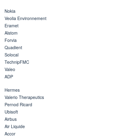
Nokia
Veolia Environnement
Eramet
Alstom
Forvia
Quadient
Solocal
TechnipFMC
Valeo
ADP
Hermes
Valerio Therapeutics
Pernod Ricard
Ubisoft
Airbus
Air Liquide
Accor