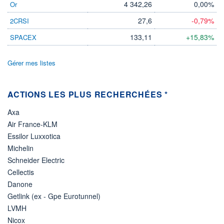
LIMITE À LA
LIMITE À LA
4 342,26
0,00%
Or
BAISSE
HAUSSE
0,0000
0,0000
27,6
-0,79%
2CRSI
RENDEMENT
PER ESTIMÉ
133,11
+15,83%
SPACEX
ESTIMÉ 2026
2026
-
-
Gérer mes listes
DERNIER
ÉCHANGE
07.08.26 / 20:26:14
ACTIONS LES PLUS RECHERCHÉES *
ÉLIGIBILITÉ
Non éligible
Boursobank
Axa
Air France-KLM
+ PORTEFEUILLE
+ LISTE
Essilor Luxxotica
Michelin
Schneider Electric
Cellectis
Danone
Getlink (ex - Gpe Eurotunnel)
LVMH
Nicox