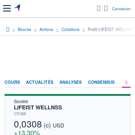
Menu
Connexion
Bourse
Actions
Cotations
Profil LIFEIST WELLNS
COURS
ACTUALITÉS
ANALYSES
CONSENSUS
Société
SOCIÉTÉ
LIFEIST WELLNSS
HISTORIQUE
OTCBB
0,0308
(c)
ACTIONNAIRES
USD
+13,30%