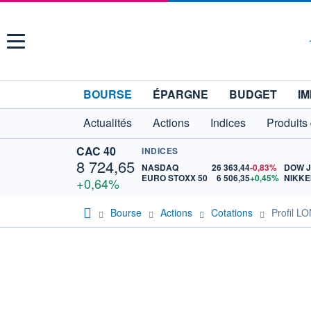
Menu
BOURSE
ÉPARGNE
BUDGET
IM
Actualités
Actions
Indices
Produits
CAC 40
INDICES
8 724,65
NASDAQ
26 363,44
-0,83%
DOW 
EURO STOXX 50
6 506,35
+0,45%
NIKKE
+0,64%
Bourse
Actions
Cotations
Profil L