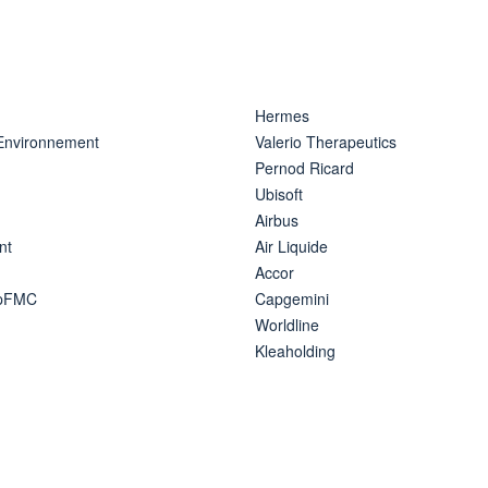
Hermes
 Environnement
Valerio Therapeutics
Pernod Ricard
Ubisoft
Airbus
nt
Air Liquide
Accor
ipFMC
Capgemini
Worldline
Kleaholding