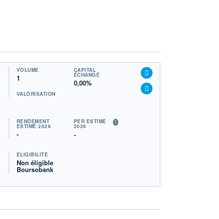
VOLUME
CAPITAL
ÉCHANGÉ
1
0,00%
VALORISATION
RENDEMENT
PER ESTIMÉ
ESTIMÉ 2026
2026
-
-
ÉLIGIBILITÉ
Non éligible
Boursobank