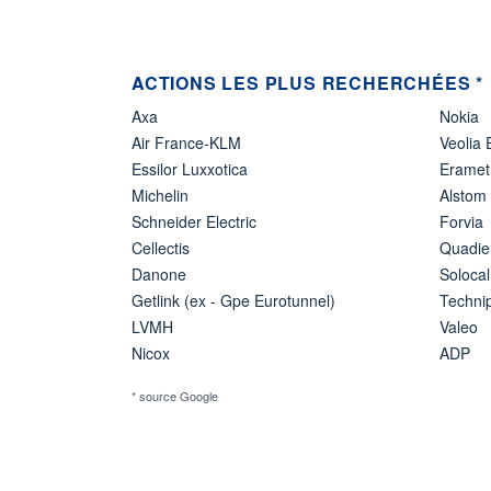
ACTIONS LES PLUS RECHERCHÉES *
Axa
Nokia
Air France-KLM
Veolia
Essilor Luxxotica
Eramet
Michelin
Alstom
Schneider Electric
Forvia
Cellectis
Quadie
Danone
Solocal
Getlink (ex - Gpe Eurotunnel)
Techn
LVMH
Valeo
Nicox
ADP
* source Google