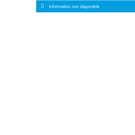
Message d'information
Information non disponible