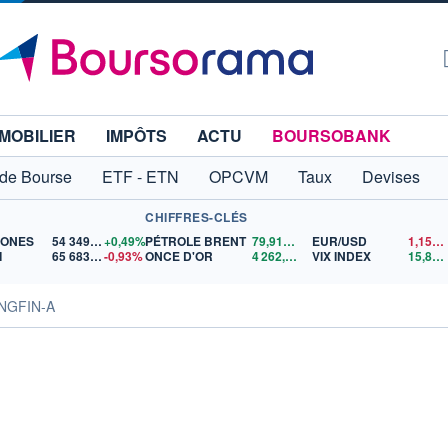
MOBILIER
IMPÔTS
ACTU
BOURSOBANK
 de Bourse
ETF - ETN
OPCVM
Taux
Devises
CHIFFRES-CLÉS
JONES
54 349,12
+0,49%
PÉTROLE BRENT
79,91
$US
EUR/USD
1,1543
I
65 683,26
-0,93%
ONCE D'OR
4 262,03
$US
VIX INDEX
15,88
$
ONGFIN-A