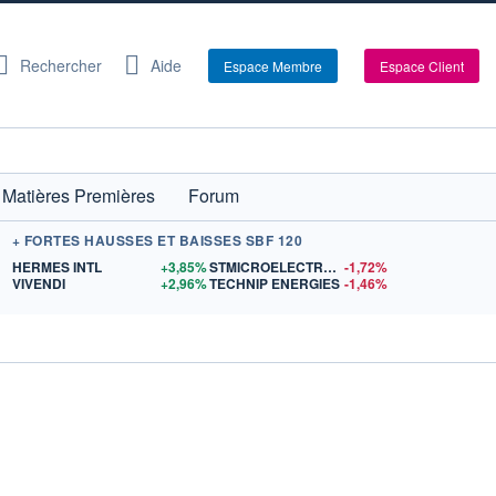
Rechercher
Aide
Espace Membre
Espace Client
Matières Premières
Forum
+ FORTES HAUSSES ET BAISSES SBF 120
$US
HERMES INTL
+3,85%
STMICROELECTRONICS
-1,72%
US
VIVENDI
+2,96%
TECHNIP ENERGIES
-1,46%