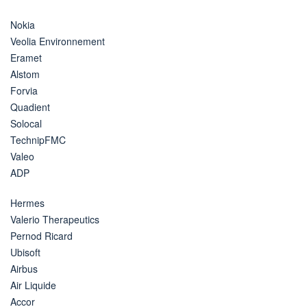
Nokia
Veolia Environnement
Eramet
Alstom
Forvia
Quadient
Solocal
TechnipFMC
Valeo
ADP
Hermes
Valerio Therapeutics
Pernod Ricard
Ubisoft
Airbus
Air Liquide
Accor