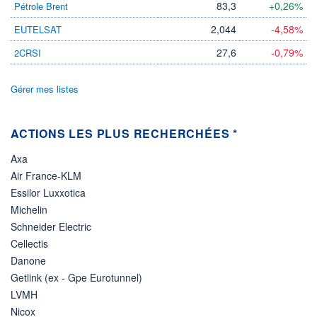
83,3
+0,26%
Pétrole Brent
ÉLIGIBILITÉ
2,044
-4,58%
EUTELSAT
Non éligible
Boursobank
27,6
-0,79%
2CRSI
+ PORTEFEUILLE
+ LISTE
Gérer mes listes
ACTIONS LES PLUS RECHERCHÉES *
Axa
Air France-KLM
Essilor Luxxotica
Michelin
Schneider Electric
Cellectis
Danone
Getlink (ex - Gpe Eurotunnel)
LVMH
Nicox