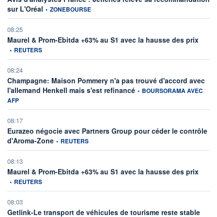
information fournie par
sur L'Oréal
•
ZONEBOURSE
08:25
informa
Maurel & Prom-Ebitda +63% au S1 avec la hausse des prix
•
REUTERS
08:24
Champagne: Maison Pommery n'a pas trouvé d'accord avec
information fournie par
l'allemand Henkell mais s'est refinancé
•
BOURSORAMA AVEC
AFP
08:17
Eurazeo négocie avec Partners Group pour céder le contrôle
information fournie par
d'Aroma-Zone
•
REUTERS
08:13
informa
Maurel & Prom-Ebitda +63% au S1 avec la hausse des prix
•
REUTERS
08:03
Getlink-Le transport de véhicules de tourisme reste stable