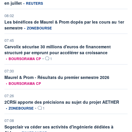
information fournie par
en juillet
•
REUTERS
08:02
Les bénéfices de Maurel & Prom dopés par les cours au 1er
information fournie par
semestre
•
ZONEBOURSE
07:45
Carvolix sécurise 30 millions d'euros de financement
information fou
structuré par emprunt pour accélérer sa croissance
•
BOURSORAMA CP
•
1
07:30
information fo
Maurel & Prom - Résultats du premier semestre 2026
•
BOURSORAMA CP
07:26
informat
2CRSi apporte des précisions au sujet du projet AETHER
•
ZONEBOURSE
•
1
07:08
Sogeclair va céder ses activités d'ingénierie dédiées à
information fournie par