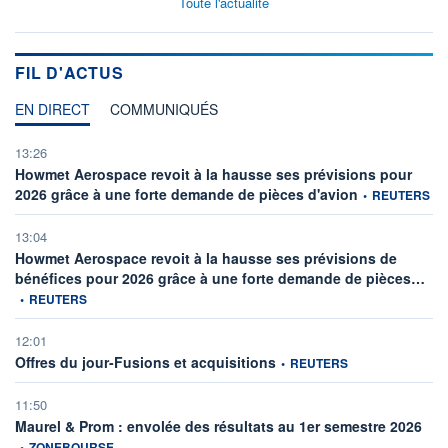
Toute l'actualité
FIL D'ACTUS
EN DIRECT
COMMUNIQUÉS
13:26
Howmet Aerospace revoit à la hausse ses prévisions pour
information fourn
2026 grâce à une forte demande de pièces d'avion
•
REUTERS
13:04
Howmet Aerospace revoit à la hausse ses prévisions de
info
bénéfices pour 2026 grâce à une forte demande de pièces…
•
REUTERS
12:01
information fournie par
Offres du jour-Fusions et acquisitions
•
REUTERS
11:50
infor
Maurel & Prom : envolée des résultats au 1er semestre 2026
•
ZONEBOURSE