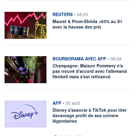
information fournie par
REUTERS
•
08:25
Maurel & Prom-Ebitda +63% au S1
avec la hausse des prix
information fournie par
BOURSORAMA AVEC AFP
•
08:24
Champagne: Maison Pommery n'a
pas trouvé d'accord avec l'allemand
Henkell mais s'est refinancé
information fournie par
AFP
•
05 août
Disney s'associe à TikTok pour tirer
davantage profit de ses univers
légendaires