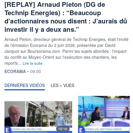
[REPLAY] Arnaud Pieton (DG de
Technip Energies) : “Beaucoup
d’actionnaires nous disent : J’aurais dû
investir il y a deux ans.”
Arnaud Pieton, directeur général de Technip Energies, était l'invité
de l'émission Ecorama du 2 juin 2026, présentée par David
Jacquot sur Boursorama.com. Parmi les sujets abordés : l'impact
du conflit au Moyen-Orient sur l'exécution des chantiers, les
reports...
Lire la suite
INFORMATION FOURNIE PAR
ECORAMA
•
09:00
DERNIÈRES VIDÉOS
LES + VUES
16'16