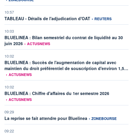
10:57
information fournie par
TABLEAU - Détails de l'adjudication d'OAT
•
REUTERS
10:03
BLUELINEA : Bilan semestriel du contrat de liquidité au 30
information fournie par
juin 2026
•
ACTUSNEWS
10:02
BLUELINEA : Succès de l'augmentation de capital avec
inf
maintien du droit préférentiel de souscription d'environ 1,5…
•
ACTUSNEWS
10:02
information fou
BLUELINEA : Chiffre d'affaires du 1er semestre 2026
•
ACTUSNEWS
09:29
information fournie par
La reprise se fait attendre pour Bluelinea
•
ZONEBOURSE
09:22