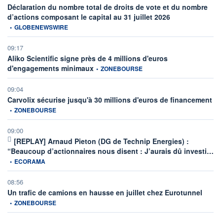
Déclaration du nombre total de droits de vote et du nombre
information fournie
d’actions composant le capital au 31 juillet 2026
•
GLOBENEWSWIRE
09:17
Aliko Scientific signe près de 4 millions d'euros
information fournie par
d'engagements minimaux
•
ZONEBOURSE
09:04
inf
Carvolix sécurise jusqu'à 30 millions d'euros de financement
•
ZONEBOURSE
09:00
[REPLAY] Arnaud Pieton (DG de Technip Energies) :
in
“Beaucoup d’actionnaires nous disent : J’aurais dû investi…
•
ECORAMA
08:56
informa
Un trafic de camions en hausse en juillet chez Eurotunnel
•
ZONEBOURSE