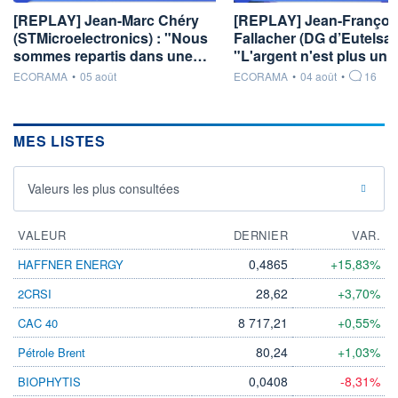
[REPLAY] Jean-Marc Chéry
[REPLAY] Jean-Françoi
(STMicroelectronics) : "Nous
Fallacher (DG d’Eutelsat)
sommes repartis dans une…
"L'argent n'est plus un
information fournie par
information fournie par
ECORAMA
•
05 août
ECORAMA
•
04 août
•
16
MES LISTES
Valeurs les plus consultées
VALEUR
DERNIER
VAR.
0,4865
+15,83%
HAFFNER ENERGY
28,62
+3,70%
2CRSI
8 717,21
+0,55%
CAC 40
80,24
+1,03%
Pétrole Brent
0,0408
-8,31%
BIOPHYTIS