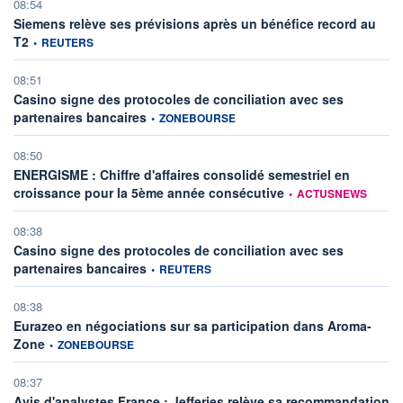
08:54
Siemens relève ses prévisions après un bénéfice record au
information fournie par
T2
•
REUTERS
08:51
Casino signe des protocoles de conciliation avec ses
information fournie par
partenaires bancaires
•
ZONEBOURSE
08:50
ENERGISME : Chiffre d'affaires consolidé semestriel en
information fournie par
croissance pour la 5ème année consécutive
•
ACTUSNEWS
08:38
Casino signe des protocoles de conciliation avec ses
information fournie par
partenaires bancaires
•
REUTERS
08:38
Eurazeo en négociations sur sa participation dans Aroma-
information fournie par
Zone
•
ZONEBOURSE
08:37
Avis d'analystes France : Jefferies relève sa recommandation