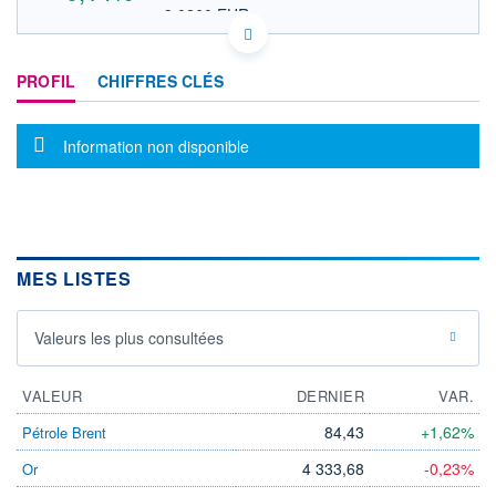
3,0260 EUR
VALEUR INDICATIVE
US4251663039 HLDCY
DONNÉES TEMPS DIFFÉRÉ
PROFIL
CHIFFRES CLÉS
Politique d'exécution
Cotation sur les autres places
Message d'information
Information non disponible
3,52
3,50
3,48
3,46
3,44
MES LISTES
17h36
19h42
21h48
OUVERTURE
CLÔTURE VEILLE
Valeurs les plus consultées
3,4600
3,4900
+ HAUT
+ BAS
3,5100
3,4600
VALEUR
DERNIER
VAR.
VOLUME
CAPITAL ÉCHANGÉ
84,43
+1,62%
Pétrole Brent
43 288
0,00%
4 333,68
-0,23%
Or
VALORISATION
CAPI.
BOURSIÈRE
16 921 MUSD