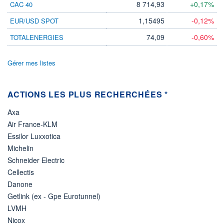
133 041 MUSD
8 714,93
+0,17%
CAC 40
LIMITE À LA
LIMITE À LA
1,15495
-0,12%
EUR/USD SPOT
BAISSE
HAUSSE
0,0000
0,0000
74,09
-0,60%
TOTALENERGIES
RENDEMENT
PER ESTIMÉ
ESTIMÉ 2026
2026
4,59%
17,11
Gérer mes listes
DERNIER
ÉCHANGE
07.08.26 / 21:50:43
ACTIONS LES PLUS RECHERCHÉES *
ÉLIGIBILITÉ
Axa
Non éligible
Boursobank
Air France-KLM
Essilor Luxxotica
+ PORTEFEUILLE
+ LISTE
Michelin
Schneider Electric
Cellectis
Danone
Getlink (ex - Gpe Eurotunnel)
LVMH
Nicox