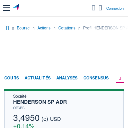
Menu
Connexion
Bourse
Actions
Cotations
Profil HENDERSON SP 
COURS
ACTUALITÉS
ANALYSES
CONSENSUS
Société
SOCIÉTÉ
HENDERSON SP ADR
HISTORIQUE
OTCBB
3,4950
(c)
ACTIONNAIRES
USD
+0,14%