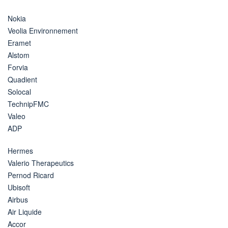
Nokia
Veolia Environnement
Eramet
Alstom
Forvia
Quadient
Solocal
TechnipFMC
Valeo
ADP
Hermes
Valerio Therapeutics
Pernod Ricard
Ubisoft
Airbus
Air Liquide
Accor