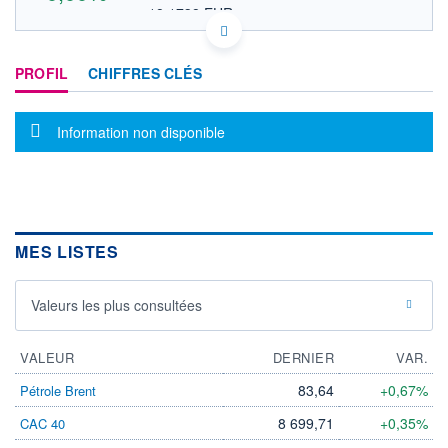
18,1738 EUR
VALEUR INDICATIVE
ES0112501012 EBRPF
DONNÉES TEMPS DIFFÉRÉ
PROFIL
CHIFFRES CLÉS
Politique d'exécution
Cotation sur les autres places
Message d'information
Information non disponible
OUVERTURE
CLÔTURE VEILLE
0,0000
20,9400
+ HAUT
+ BAS
0,0000
0,0000
VOLUME
CAPITAL ÉCHANGÉ
0
0,00%
MES LISTES
VALORISATION
3 222 MUSD
Valeurs les plus consultées
LIMITE À LA
LIMITE À LA
BAISSE
HAUSSE
0,0000
0,0000
VALEUR
DERNIER
VAR.
RENDEMENT
PER ESTIMÉ
ESTIMÉ 2026
2026
83,64
+0,67%
Pétrole Brent
-
-
8 699,71
+0,35%
CAC 40
DERNIER
ÉCHANGE