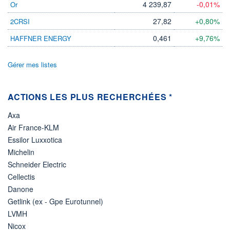
4 239,87
-0,01%
Or
03.06.26 / 15:32:10
27,82
+0,80%
2CRSI
ÉLIGIBILITÉ
Non éligible
0,461
+9,76%
HAFFNER ENERGY
Boursobank
Gérer mes listes
+ PORTEFEUILLE
+ LISTE
ACTIONS LES PLUS RECHERCHÉES *
Axa
Air France-KLM
Essilor Luxxotica
Michelin
Schneider Electric
Cellectis
Danone
Getlink (ex - Gpe Eurotunnel)
LVMH
Nicox