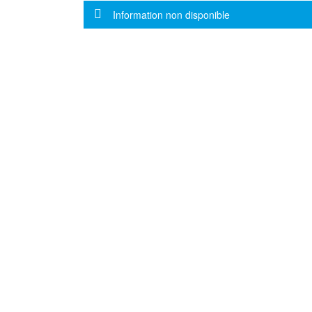
Message d'information
Information non disponible