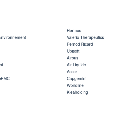
Hermes
 Environnement
Valerio Therapeutics
Pernod Ricard
Ubisoft
Airbus
nt
Air Liquide
Accor
ipFMC
Capgemini
Worldline
Kleaholding