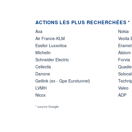
ACTIONS LES PLUS RECHERCHÉES *
Axa
Nokia
Air France-KLM
Veolia
Essilor Luxxotica
Eramet
Michelin
Alstom
Schneider Electric
Forvia
Cellectis
Quadie
Danone
Solocal
Getlink (ex - Gpe Eurotunnel)
Techn
LVMH
Valeo
Nicox
ADP
* source Google