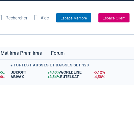
Rechercher
Aide
Espace Membre
Espace Client
Matières Premières
Forum
+ FORTES HAUSSES ET BAISSES SBF 120
1,1559
$US
UBISOFT
+4,43%
WORLDLINE
-5,12%
14,90
$US
ABIVAX
+3,54%
EUTELSAT
-4,58%