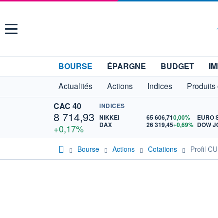
Menu
BOURSE
ÉPARGNE
BUDGET
IM
Actualités
Actions
Indices
Produits
CAC 40
INDICES
8 714,93
NIKKEI
65 606,71
0,00%
DAX
26 319,45
+0,69%
DOW J
+0,17%
Bourse
Actions
Cotations
Profil C