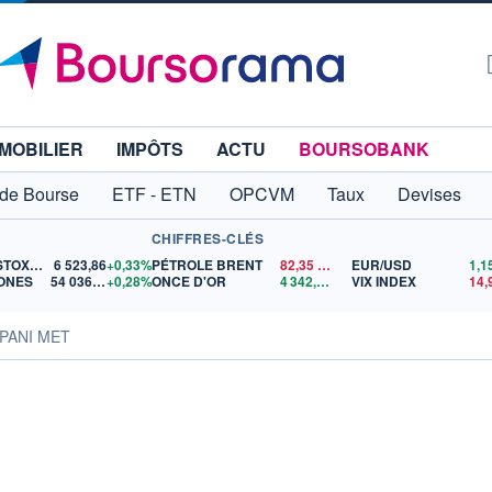
MOBILIER
IMPÔTS
ACTU
BOURSOBANK
 de Bourse
ETF - ETN
OPCVM
Taux
Devises
CHIFFRES-CLÉS
EURO STOXX 50
6 523,86
+0,33%
PÉTROLE BRENT
82,35
$US
EUR/USD
ONES
54 036,93
+0,28%
ONCE D'OR
4 342,26
$US
VIX INDEX
UPANI MET