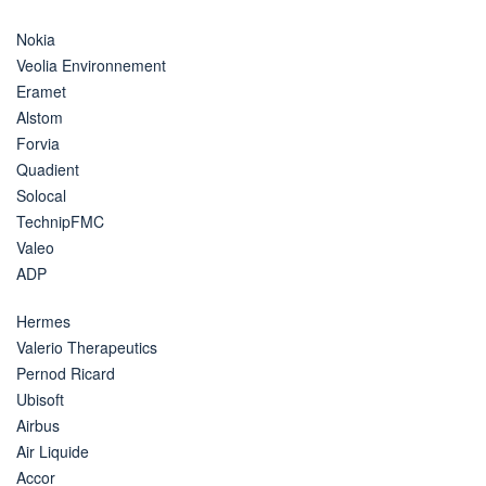
Nokia
Veolia Environnement
Eramet
Alstom
Forvia
Quadient
Solocal
TechnipFMC
Valeo
ADP
Hermes
Valerio Therapeutics
Pernod Ricard
Ubisoft
Airbus
Air Liquide
Accor