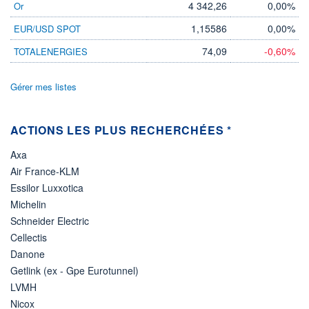
4 342,26
0,00%
Or
ÉLIGIBILITÉ
1,15586
0,00%
EUR/USD SPOT
Non éligible
Boursobank
74,09
-0,60%
TOTALENERGIES
+ PORTEFEUILLE
+ LISTE
Gérer mes listes
ACTIONS LES PLUS RECHERCHÉES *
Axa
Air France-KLM
Essilor Luxxotica
Michelin
Schneider Electric
Cellectis
Danone
Getlink (ex - Gpe Eurotunnel)
LVMH
Nicox