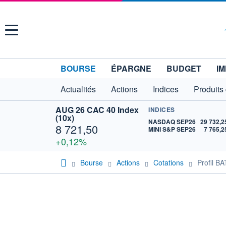
Menu
BOURSE
ÉPARGNE
BUDGET
IM
Actualités
Actions
Indices
Produits
AUG 26 CAC 40 Index
INDICES
(10x)
NASDAQ SEP26
29 732,2
8 721,50
MINI S&P SEP26
7 765,2
+0,12%
Bourse
Actions
Cotations
Profil 