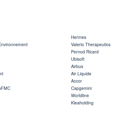
Hermes
 Environnement
Valerio Therapeutics
Pernod Ricard
Ubisoft
Airbus
nt
Air Liquide
Accor
ipFMC
Capgemini
Worldline
Kleaholding