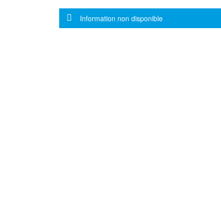
Message d'information
Information non disponible