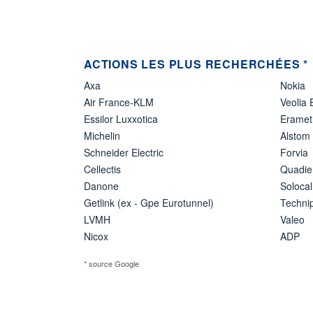
ACTIONS LES PLUS RECHERCHÉES *
Axa
Nokia
Air France-KLM
Veolia
Essilor Luxxotica
Eramet
Michelin
Alstom
Schneider Electric
Forvia
Cellectis
Quadie
Danone
Solocal
Getlink (ex - Gpe Eurotunnel)
Techn
LVMH
Valeo
Nicox
ADP
* source Google