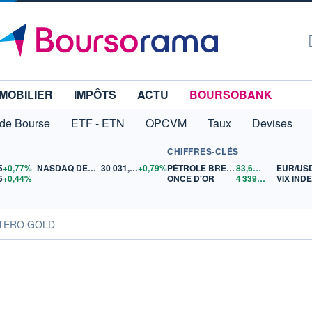
MOBILIER
IMPÔTS
ACTU
BOURSOBANK
 de Bourse
ETF - ETN
OPCVM
Taux
Devises
CHIFFRES-CLÉS
5
+0,77%
NASDAQ DEC26
30 031,25
+0,79%
PÉTROLE BRENT
83,66
$US
EUR/US
5
+0,44%
ONCE D'OR
4 339,53
$US
VIX IND
BATERO GOLD