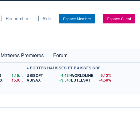
Rechercher
Aide
Espace Membre
Espace Client
Matières Premières
Forum
+ FORTES HAUSSES ET BAISSES SBF 120
D
1,1566
$US
UBISOFT
+4,43%
WORLDLINE
-5,12%
EX
15,04
$US
ABIVAX
+3,54%
EUTELSAT
-4,58%