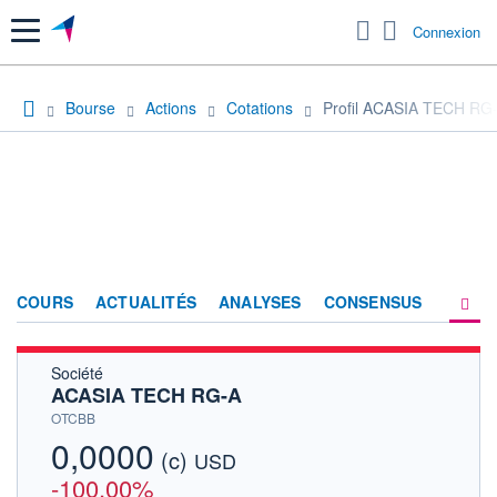
Menu
Connexion
Bourse
Actions
Cotations
Profil ACASIA TECH RG
COURS
ACTUALITÉS
ANALYSES
CONSENSUS
Société
SOCIÉTÉ
ACASIA TECH RG-A
HISTORIQUE
OTCBB
0,0000
(c)
ACTIONNAIRES
USD
-100,00%