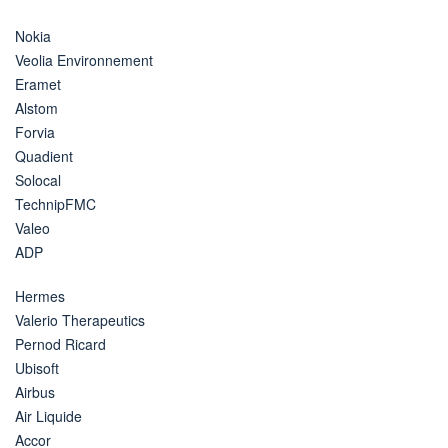
Nokia
Veolia Environnement
Eramet
Alstom
Forvia
Quadient
Solocal
TechnipFMC
Valeo
ADP
Hermes
Valerio Therapeutics
Pernod Ricard
Ubisoft
Airbus
Air Liquide
Accor