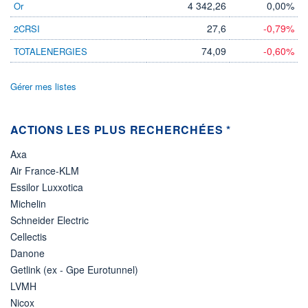
4 342,26
0,00%
Or
ÉLIGIBILITÉ
27,6
-0,79%
2CRSI
Non éligible
Boursobank
74,09
-0,60%
TOTALENERGIES
+ PORTEFEUILLE
+ LISTE
Gérer mes listes
ACTIONS LES PLUS RECHERCHÉES *
Axa
Air France-KLM
Essilor Luxxotica
Michelin
Schneider Electric
Cellectis
Danone
Getlink (ex - Gpe Eurotunnel)
LVMH
Nicox