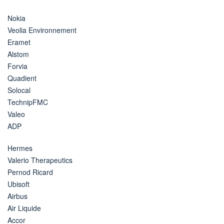
Nokia
Veolia Environnement
Eramet
Alstom
Forvia
Quadient
Solocal
TechnipFMC
Valeo
ADP
Hermes
Valerio Therapeutics
Pernod Ricard
Ubisoft
Airbus
Air Liquide
Accor