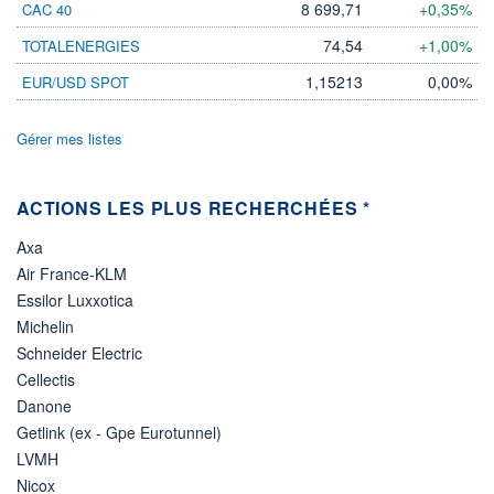
8 699,71
+0,35%
CAC 40
DIVIDENDE
0,00 EUR
-
74,54
+1,00%
TOTALENERGIES
PROCHAIN
DIVIDENDE
1,15213
0,00%
EUR/USD SPOT
-
ÉLIGIBILITÉ
Gérer mes listes
Non éligible
Boursobank
ACTIONS LES PLUS RECHERCHÉES *
+ PORTEFEUILLE
+ LISTE
Axa
Air France-KLM
Essilor Luxxotica
Michelin
Schneider Electric
Cellectis
Danone
Getlink (ex - Gpe Eurotunnel)
LVMH
Nicox