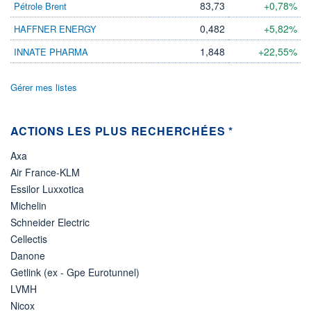
DIVIDENDE
83,73
+0,78%
Pétrole Brent
0,00 EUR
-
0,482
+5,82%
HAFFNER ENERGY
PROCHAIN
DIVIDENDE
1,848
+22,55%
INNATE PHARMA
-
ÉLIGIBILITÉ
Gérer mes listes
Non éligible
Boursobank
ACTIONS LES PLUS RECHERCHÉES *
+ PORTEFEUILLE
+ LISTE
Axa
Air France-KLM
Essilor Luxxotica
Michelin
Schneider Electric
Cellectis
Danone
Getlink (ex - Gpe Eurotunnel)
LVMH
Nicox