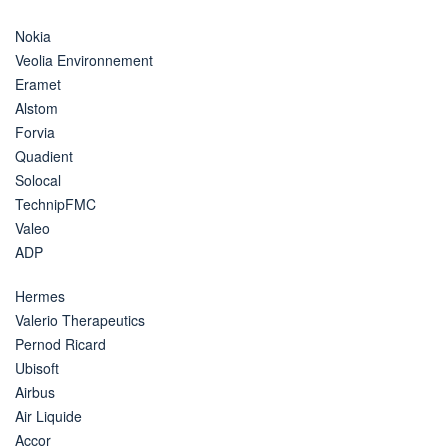
Nokia
Veolia Environnement
Eramet
Alstom
Forvia
Quadient
Solocal
TechnipFMC
Valeo
ADP
Hermes
Valerio Therapeutics
Pernod Ricard
Ubisoft
Airbus
Air Liquide
Accor