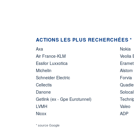
ACTIONS LES PLUS RECHERCHÉES *
Axa
Nokia
Air France-KLM
Veolia
Essilor Luxxotica
Eramet
Michelin
Alstom
Schneider Electric
Forvia
Cellectis
Quadie
Danone
Solocal
Getlink (ex - Gpe Eurotunnel)
Techn
LVMH
Valeo
Nicox
ADP
* source Google