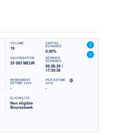
VOLUME
CAPITAL
ÉCHANGÉ
19
0,00%
VALORISATION
DERNIER
ÉCHANGE
33 083 MEUR
06.08.26 /
17:35:36
RENDEMENT
PER ESTIMÉ
ESTIMÉ 2026
2026
-
-
ÉLIGIBILITÉ
Non éligible
Boursobank