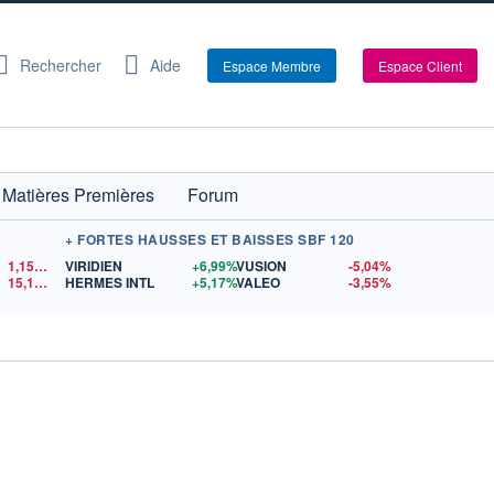
Rechercher
Aide
Espace Membre
Espace Client
Matières Premières
Forum
+ FORTES HAUSSES ET BAISSES SBF 120
1,1519
$US
VIRIDIEN
+6,99%
VUSION
-5,04%
15,12
$US
HERMES INTL
+5,17%
VALEO
-3,55%