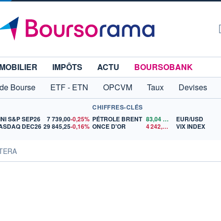
MOBILIER
IMPÔTS
ACTU
BOURSOBANK
 de Bourse
ETF - ETN
OPCVM
Taux
Devises
CHIFFRES-CLÉS
INI S&P SEP26
7 739,00
-0,25%
PÉTROLE BRENT
83,04
$US
EUR/USD
ASDAQ DEC26
29 845,25
-0,16%
ONCE D'OR
4 242,50
$US
VIX INDEX
ATERA