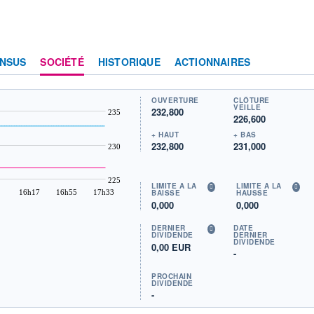
NSUS
SOCIÉTÉ
HISTORIQUE
ACTIONNAIRES
OUVERTURE
CLÔTURE
VEILLE
232,800
235
226,600
+ HAUT
+ BAS
232,800
231,000
230
225
LIMITE À LA
LIMITE À LA
16h17
16h55
17h33
BAISSE
HAUSSE
0,000
0,000
DERNIER
DATE
DIVIDENDE
DERNIER
DIVIDENDE
0,00 EUR
-
PROCHAIN
DIVIDENDE
-