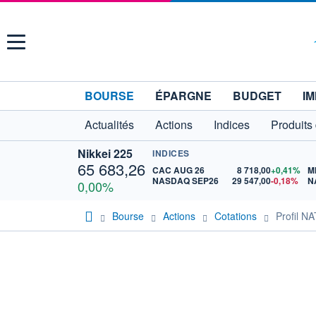
Menu
BOURSE
ÉPARGNE
BUDGET
IM
Actualités
Actions
Indices
Produits
Nikkei 225
INDICES
65 683,26
CAC AUG 26
8 718,00
+0,41%
M
NASDAQ SEP26
29 547,00
-0,18%
N
0,00%
Bourse
Actions
Cotations
Profil N