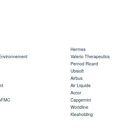
Hermes
 Environnement
Valerio Therapeutics
Pernod Ricard
Ubisoft
Airbus
nt
Air Liquide
Accor
ipFMC
Capgemini
Worldline
Kleaholding