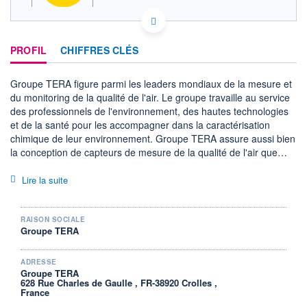
ACTIONNAIRES
FR0013429404 ALGTR
PROFIL
CHIFFRES CLÉS
EURONEXT PARIS DONNÉES TEMPS RÉEL
Politique d'exécution
Groupe TERA figure parmi les leaders mondiaux de la mesure et
Cotation sur les autres places
du monitoring de la qualité de l'air. Le groupe travaille au service
des professionnels de l'environnement, des hautes technologies
5,65
et de la santé pour les accompagner dans la caractérisation
5,60
chimique de leur environnement. Groupe TERA assure aussi bien
la conception de capteurs de mesure de la qualité de l'air que
5,55
l'analyse laboratoire des polluants dans l'air ambiant et dans les
5,50
rejets industriels.
Lire la suite
5,45
RAISON SOCIALE
SECTEUR
Groupe TERA
Outillage industriel
OUVERTURE
CLÔTURE VEILLE
ADRESSE
5,5000
5,6000
Groupe TERA
628 Rue Charles de Gaulle , FR-38920 Crolles ,
+ HAUT
+ BAS
France
5,5000
5,5000