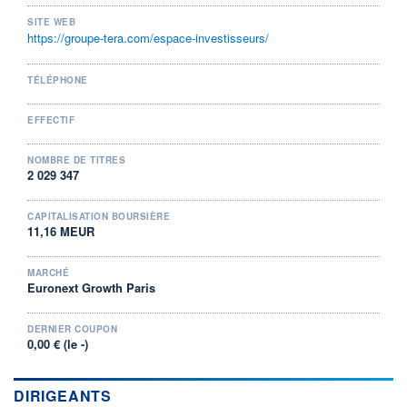
VOLUME
CAPITAL ÉCHANGÉ
SITE WEB
100
0,00%
https://groupe-tera.com/espace-investisseurs/
VALORISATION
DERNIER ÉCHANGE
11 MEUR
10.08.26 / 09:00:11
TÉLÉPHONE
LIMITE À LA
LIMITE À LA
BAISSE
HAUSSE
4,9600
6,0500
EFFECTIF
RENDEMENT
PER ESTIMÉ
ESTIMÉ 2026
2026
NOMBRE DE TITRES
-
-
2 029 347
DERNIER
DATE
DIVIDENDE
DERNIER
CAPITALISATION BOURSIÈRE
DIVIDENDE
0,00 EUR
11,16 MEUR
-
PROCHAIN
MARCHÉ
DIVIDENDE
Euronext Growth Paris
-
ÉLIGIBILITÉ
RISQUE ESG
DERNIER COUPON
PEA
PEA-PME
-
0,00 € (le -)
CTO BUSINESS
DIRIGEANTS
+ ALERTE
+ PORTEFEUILLE
+ LISTE