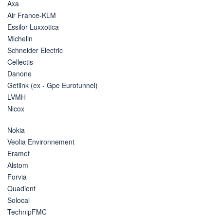
Axa
Air France-KLM
Essilor Luxxotica
Michelin
Schneider Electric
Cellectis
Danone
Getlink (ex - Gpe Eurotunnel)
LVMH
Nicox
Nokia
Veolia Environnement
Eramet
Alstom
Forvia
Quadient
Solocal
TechnipFMC