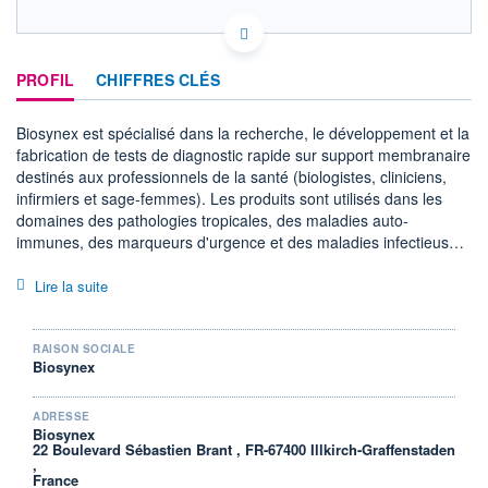
FR0011005933 ALBIO
ACTIONNAIRES
EURONEXT PARIS DONNÉES TEMPS RÉEL
Politique d'exécution
PROFIL
CHIFFRES CLÉS
Cotation sur les autres places
Biosynex est spécialisé dans la recherche, le développement et la
0,915
fabrication de tests de diagnostic rapide sur support membranaire
0,910
destinés aux professionnels de la santé (biologistes, cliniciens,
infirmiers et sage-femmes). Les produits sont utilisés dans les
0,905
domaines des pathologies tropicales, des maladies auto-
immunes, des marqueurs d'urgence et des maladies infectieuses.
0,900
11h24
13h48
L'activité de la société s'organise autour de 5 pôles :
- fabrication de tests de diagnostic pour compte propre ;
Lire la suite
SECTEUR
- vente de tests de diagnostics achetés à d'autres industriels en
Fournitures médicales
produits semi-finis ;
- prestations de recherche et de développement pour compte de
RAISON SOCIALE
OUVERTURE
CLÔTURE VEILLE
Biosynex
tiers ;
0,9040
0,9060
- vente de licences ;
+ HAUT
+ BAS
- vente de réactifs biologiques.
0,9140
0,9040
ADRESSE
Biosynex
22 Boulevard Sébastien Brant , FR-67400 Illkirch-Graffenstaden
VOLUME
CAPITAL ÉCHANGÉ
,
1 898
0,01%
France