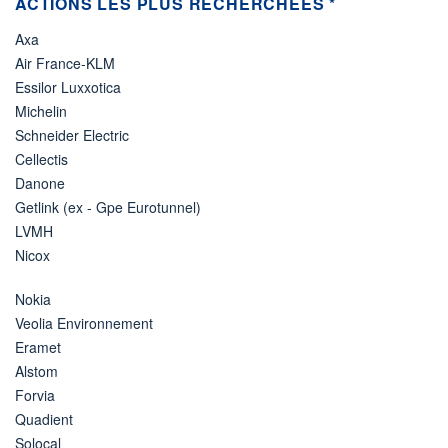
ACTIONS LES PLUS RECHERCHÉES *
Axa
Air France-KLM
Essilor Luxxotica
Michelin
Schneider Electric
Cellectis
Danone
Getlink (ex - Gpe Eurotunnel)
LVMH
Nicox
Nokia
Veolia Environnement
Eramet
Alstom
Forvia
Quadient
Solocal