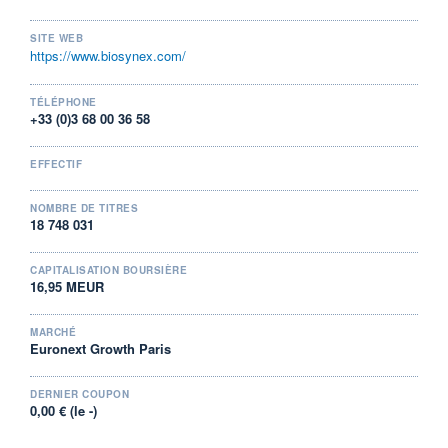
VALORISATION
DERNIER ÉCHANGE
17 MEUR
07.08.26 / 16:12:26
SITE WEB
https://www.biosynex.com/
LIMITE À LA
LIMITE À LA
BAISSE
HAUSSE
0,8600
0,9480
TÉLÉPHONE
+33 (0)3 68 00 36 58
RENDEMENT
PER ESTIMÉ
ESTIMÉ 2026
2026
-
-
EFFECTIF
DERNIER
DATE
DIVIDENDE
DERNIER
DIVIDENDE
0,00 EUR
NOMBRE DE TITRES
-
18 748 031
PROCHAIN
DIVIDENDE
CAPITALISATION BOURSIÈRE
-
16,95 MEUR
ÉLIGIBILITÉ
RISQUE ESG
PEA
PEA-PME
-
MARCHÉ
CTO BUSINESS
Euronext Growth Paris
+ ALERTE
+ PORTEFEUILLE
+ LISTE
DERNIER COUPON
0,00 € (le -)