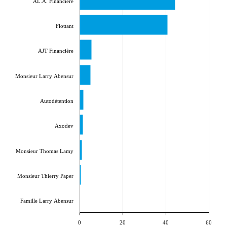
AL.A. Financière
Flottant
AJT Financière
Monsieur Larry Abensur
Autodétention
Axodev
Monsieur Thomas Lamy
Monsieur Thierry Paper
Famille Larry Abensur
0
20
40
60