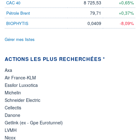
DIVIDENDE
8 725,53
+0,65%
CAC 40
0,00 EUR
-
79,71
+0,37%
Pétrole Brent
PROCHAIN
DIVIDENDE
0,0409
-8,09%
BIOPHYTIS
-
ÉLIGIBILITÉ
Gérer mes listes
Non éligible
Boursobank
ACTIONS LES PLUS RECHERCHÉES *
+ PORTEFEUILLE
+ LISTE
Axa
Air France-KLM
Essilor Luxxotica
Michelin
Schneider Electric
Cellectis
Danone
Getlink (ex - Gpe Eurotunnel)
LVMH
Nicox