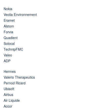
Nokia
Veolia Environnement
Eramet
Alstom
Forvia
Quadient
Solocal
TechnipFMC
Valeo
ADP
Hermes
Valerio Therapeutics
Pernod Ricard
Ubisoft
Airbus
Air Liquide
Accor