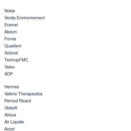
Nokia
Veolia Environnement
Eramet
Alstom
Forvia
Quadient
Solocal
TechnipFMC
Valeo
ADP
Hermes
Valerio Therapeutics
Pernod Ricard
Ubisoft
Airbus
Air Liquide
Accor