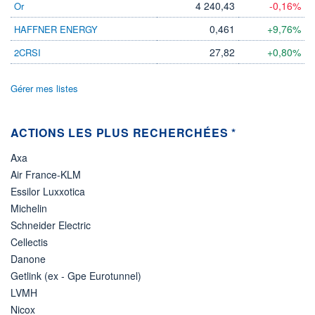
DIVIDENDE
4 240,43
-0,16%
Or
0,00 EUR
-
0,461
+9,76%
HAFFNER ENERGY
PROCHAIN
DIVIDENDE
27,82
+0,80%
2CRSI
-
ÉLIGIBILITÉ
Gérer mes listes
Non éligible
Boursobank
ACTIONS LES PLUS RECHERCHÉES *
+ PORTEFEUILLE
+ LISTE
Axa
Air France-KLM
Essilor Luxxotica
Michelin
Schneider Electric
Cellectis
Danone
Getlink (ex - Gpe Eurotunnel)
LVMH
Nicox