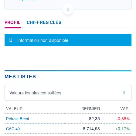
GB0004300496 RTZ
DONNÉES TEMPS RÉEL
PROFIL
CHIFFRES CLÉS
Politique d'exécution
Cotation sur les autres places
Message d'information
Information non disponible
1,35
1,30
1,25
1,20
1,15
MES LISTES
11h17
12h27
OUVERTURE
CLÔTURE VEILLE
0,000
1,205
Valeurs les plus consultées
+ HAUT
+ BAS
1,315
0,000
VALEUR
DERNIER
VAR.
VOLUME
CAPITAL ÉCHANGÉ
82,35
-0,88%
Pétrole Brent
6 961
0,00%
VALORISATION
DERNIER ÉCHANGE
8 714,93
+0,17%
CAC 40
07.08.26 / 13:38:14