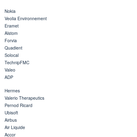
Nokia
Veolia Environnement
Eramet
Alstom
Forvia
Quadient
Solocal
TechnipFMC
Valeo
ADP
Hermes
Valerio Therapeutics
Pernod Ricard
Ubisoft
Airbus
Air Liquide
Accor