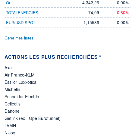
4 342,26
0,00%
Or
LIMITE À LA
LIMITE À LA
BAISSE
HAUSSE
74,09
-0,60%
TOTALENERGIES
0,000
0,000
1,15586
0,00%
EUR/USD SPOT
RENDEMENT
PER ESTIMÉ
ESTIMÉ 2026
2026
-
-
Gérer mes listes
DERNIER
DATE
DIVIDENDE
DERNIER
DIVIDENDE
0,00 EUR
-
ACTIONS LES PLUS RECHERCHÉES *
PROCHAIN
DIVIDENDE
Axa
-
Air France-KLM
ÉLIGIBILITÉ
Essilor Luxxotica
Non éligible
Boursobank
Michelin
Schneider Electric
+ PORTEFEUILLE
+ LISTE
Cellectis
Danone
Getlink (ex - Gpe Eurotunnel)
LVMH
Nicox