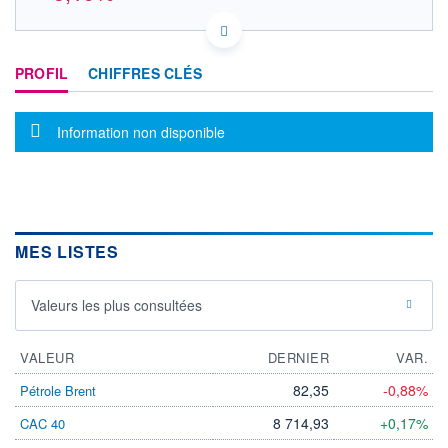
DE000PFSE212 PFSE
DONNÉES TEMPS RÉEL
PROFIL
CHIFFRES CLÉS
Politique d'exécution
Cotation sur les autres places
Message d'information
Information non disponible
82
80
78
76
MES LISTES
11h54
15h46
19h38
OUVERTURE
CLÔTURE VEILLE
0,000
80,900
Valeurs les plus consultées
+ HAUT
+ BAS
0,000
76,350
VALEUR
DERNIER
VAR.
VOLUME
CAPITAL ÉCHANGÉ
82,35
-0,88%
Pétrole Brent
3 188
0,00%
VALORISATION
DERNIER ÉCHANGE
8 714,93
+0,17%
CAC 40
07.08.26 / 19:40:27