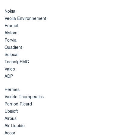
Nokia
Veolia Environnement
Eramet
Alstom
Forvia
Quadient
Solocal
TechnipFMC
Valeo
ADP
Hermes
Valerio Therapeutics
Pernod Ricard
Ubisoft
Airbus
Air Liquide
Accor