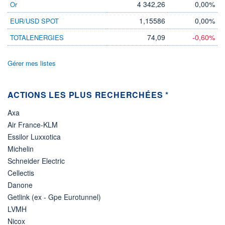
4 342,26
0,00%
Or
LIMITE À LA
LIMITE À LA
BAISSE
HAUSSE
1,15586
0,00%
EUR/USD SPOT
0,000
0,000
74,09
-0,60%
TOTALENERGIES
RENDEMENT
PER ESTIMÉ
ESTIMÉ 2026
2026
-
-
Gérer mes listes
DERNIER
DATE
DIVIDENDE
DERNIER
DIVIDENDE
0,00 EUR
-
ACTIONS LES PLUS RECHERCHÉES *
PROCHAIN
DIVIDENDE
Axa
-
Air France-KLM
ÉLIGIBILITÉ
Essilor Luxxotica
Non éligible
Boursobank
Michelin
Schneider Electric
+ PORTEFEUILLE
+ LISTE
Cellectis
Danone
Getlink (ex - Gpe Eurotunnel)
LVMH
Nicox