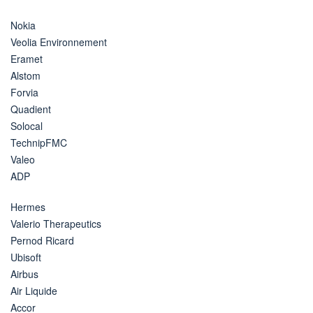
Nokia
Veolia Environnement
Eramet
Alstom
Forvia
Quadient
Solocal
TechnipFMC
Valeo
ADP
Hermes
Valerio Therapeutics
Pernod Ricard
Ubisoft
Airbus
Air Liquide
Accor