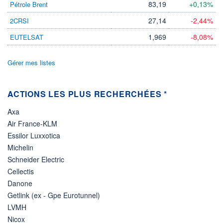
DIVIDENDE
83,19
+0,13%
Pétrole Brent
0,00 EUR
-
27,14
-2,44%
2CRSI
PROCHAIN
DIVIDENDE
1,969
-8,08%
EUTELSAT
-
ÉLIGIBILITÉ
Gérer mes listes
Non éligible
Boursobank
ACTIONS LES PLUS RECHERCHÉES *
+ PORTEFEUILLE
+ LISTE
Axa
Air France-KLM
Essilor Luxxotica
Michelin
Schneider Electric
Cellectis
Danone
Getlink (ex - Gpe Eurotunnel)
LVMH
Nicox