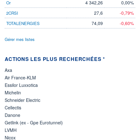
4 342,26
0,00%
Or
LIMITE À LA
LIMITE À LA
BAISSE
HAUSSE
27,6
-0,79%
2CRSI
0,000
0,000
74,09
-0,60%
TOTALENERGIES
RENDEMENT
PER ESTIMÉ
ESTIMÉ 2026
2026
-
-
Gérer mes listes
DERNIER
DATE
DIVIDENDE
DERNIER
DIVIDENDE
0,00 EUR
-
ACTIONS LES PLUS RECHERCHÉES *
PROCHAIN
DIVIDENDE
Axa
-
Air France-KLM
ÉLIGIBILITÉ
Essilor Luxxotica
Non éligible
Boursobank
Michelin
Schneider Electric
+ PORTEFEUILLE
+ LISTE
Cellectis
Danone
Getlink (ex - Gpe Eurotunnel)
LVMH
Nicox