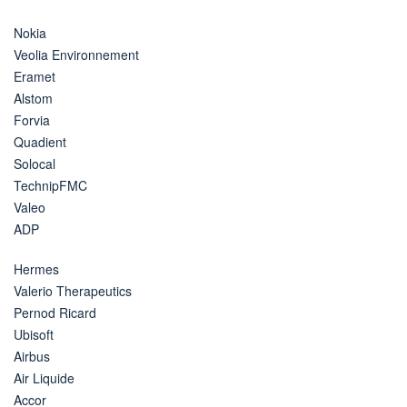
Nokia
Veolia Environnement
Eramet
Alstom
Forvia
Quadient
Solocal
TechnipFMC
Valeo
ADP
Hermes
Valerio Therapeutics
Pernod Ricard
Ubisoft
Airbus
Air Liquide
Accor