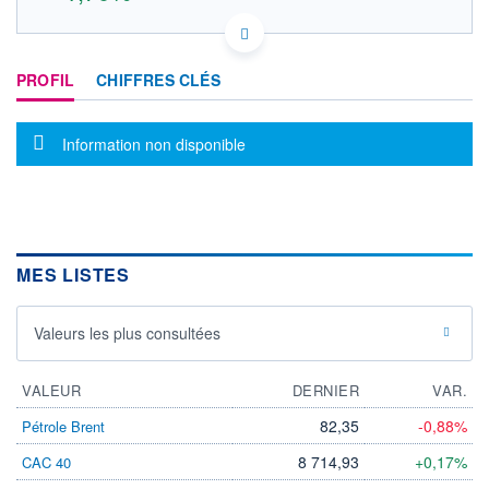
US45781M1018 HVE
DONNÉES TEMPS RÉEL
PROFIL
CHIFFRES CLÉS
Politique d'exécution
Cotation sur les autres places
Message d'information
Information non disponible
18,2
18,0
17,8
17,6
17,4
MES LISTES
16h45
17h58
19h11
OUVERTURE
CLÔTURE VEILLE
18,000
17,600
Valeurs les plus consultées
+ HAUT
+ BAS
18,000
17,900
VALEUR
DERNIER
VAR.
VOLUME
CAPITAL ÉCHANGÉ
82,35
-0,88%
Pétrole Brent
330
0,00%
VALORISATION
DERNIER ÉCHANGE
8 714,93
+0,17%
CAC 40
07.08.26 / 19:13:41