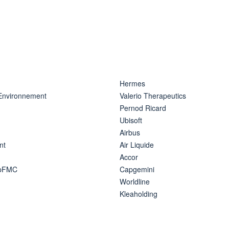
Hermes
 Environnement
Valerio Therapeutics
Pernod Ricard
Ubisoft
Airbus
nt
Air Liquide
Accor
ipFMC
Capgemini
Worldline
Kleaholding