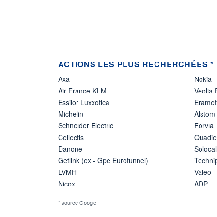
ACTIONS LES PLUS RECHERCHÉES *
Axa
Nokia
Air France-KLM
Veolia
Essilor Luxxotica
Eramet
Michelin
Alstom
Schneider Electric
Forvia
Cellectis
Quadie
Danone
Solocal
Getlink (ex - Gpe Eurotunnel)
Techn
LVMH
Valeo
Nicox
ADP
* source Google