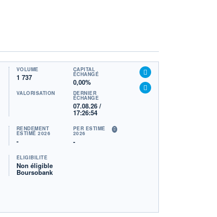
VOLUME
CAPITAL
ÉCHANGÉ
1 737
0,00%
VALORISATION
DERNIER
ÉCHANGE
07.08.26 /
17:26:54
RENDEMENT
PER ESTIMÉ
ESTIMÉ 2026
2026
-
-
ÉLIGIBILITÉ
Non éligible
Boursobank