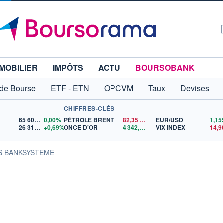
MOBILIER
IMPÔTS
ACTU
BOURSOBANK
 de Bourse
ETF - ETN
OPCVM
Taux
Devises
CHIFFRES-CLÉS
65 606,71
0,00%
PÉTROLE BRENT
82,35
$US
EUR/USD
26 319,45
+0,69%
ONCE D'OR
4 342,26
$US
VIX INDEX
14,9
B+S BANKSYSTEME