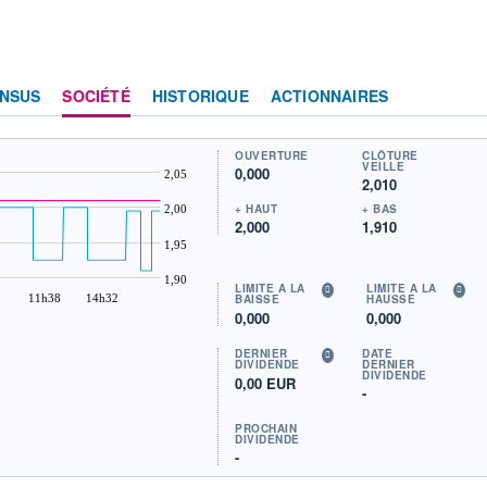
NSUS
SOCIÉTÉ
HISTORIQUE
ACTIONNAIRES
OUVERTURE
CLÔTURE
VEILLE
0,000
2,05
2,010
+ HAUT
+ BAS
2,00
2,000
1,910
1,95
1,90
LIMITE À LA
LIMITE À LA
11h38
14h32
BAISSE
HAUSSE
0,000
0,000
DERNIER
DATE
DIVIDENDE
DERNIER
DIVIDENDE
0,00 EUR
-
PROCHAIN
DIVIDENDE
-