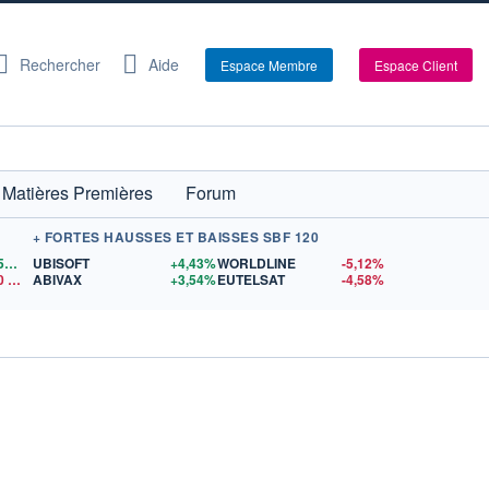
Rechercher
Aide
Espace Membre
Espace Client
Matières Premières
Forum
+ FORTES HAUSSES ET BAISSES SBF 120
1,1559
$US
UBISOFT
+4,43%
WORLDLINE
-5,12%
0
$US
ABIVAX
+3,54%
EUTELSAT
-4,58%