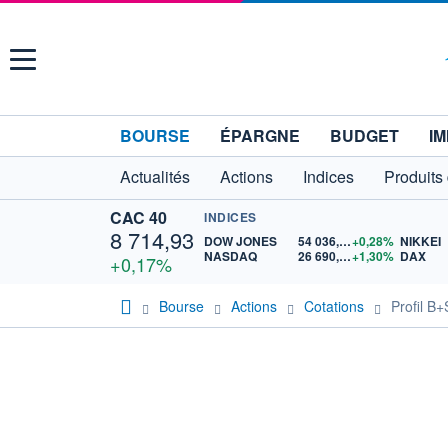
Menu
BOURSE
ÉPARGNE
BUDGET
IM
Actualités
Actions
Indices
Produits
CAC 40
INDICES
8 714,93
DOW JONES
54 036,93
+0,28%
NIKKEI
NASDAQ
26 690,62
+1,30%
DAX
+0,17%
Bourse
Actions
Cotations
Profil 