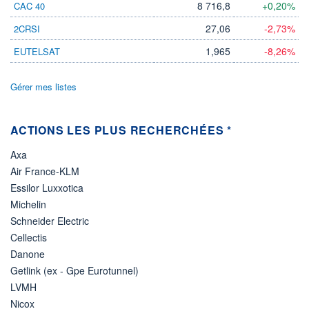
DIVIDENDE
8 716,8
+0,20%
CAC 40
0,00 EUR
-
27,06
-2,73%
2CRSI
PROCHAIN
DIVIDENDE
1,965
-8,26%
EUTELSAT
-
ÉLIGIBILITÉ
Gérer mes listes
Non éligible
Boursobank
ACTIONS LES PLUS RECHERCHÉES *
+ PORTEFEUILLE
+ LISTE
Axa
Air France-KLM
Essilor Luxxotica
Michelin
Schneider Electric
Cellectis
Danone
Getlink (ex - Gpe Eurotunnel)
LVMH
Nicox