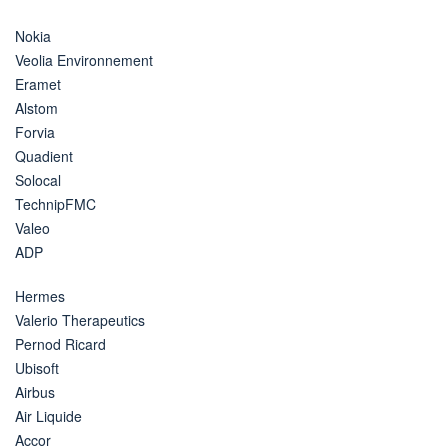
Nokia
Veolia Environnement
Eramet
Alstom
Forvia
Quadient
Solocal
TechnipFMC
Valeo
ADP
Hermes
Valerio Therapeutics
Pernod Ricard
Ubisoft
Airbus
Air Liquide
Accor