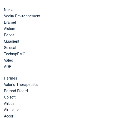
Nokia
Veolia Environnement
Eramet
Alstom
Forvia
Quadient
Solocal
TechnipFMC
Valeo
ADP
Hermes
Valerio Therapeutics
Pernod Ricard
Ubisoft
Airbus
Air Liquide
Accor