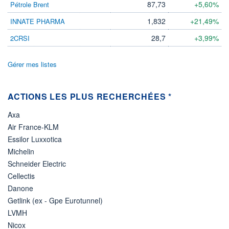
87,73
+5,60%
Pétrole Brent
LIMITE À LA
LIMITE À LA
BAISSE
HAUSSE
1,832
+21,49%
INNATE PHARMA
0,000
0,000
28,7
+3,99%
2CRSI
RENDEMENT
PER ESTIMÉ
ESTIMÉ 2026
2026
-
-
Gérer mes listes
DERNIER
DATE
DIVIDENDE
DERNIER
DIVIDENDE
0,00 EUR
-
ACTIONS LES PLUS RECHERCHÉES *
PROCHAIN
DIVIDENDE
Axa
-
Air France-KLM
ÉLIGIBILITÉ
Essilor Luxxotica
Non éligible
Boursobank
Michelin
Schneider Electric
+ PORTEFEUILLE
+ LISTE
Cellectis
Danone
Getlink (ex - Gpe Eurotunnel)
LVMH
Nicox