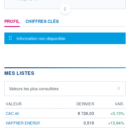
CA5609251098 3HC
DONNÉES TEMPS RÉEL
PROFIL
CHIFFRES CLÉS
Politique d'exécution
Cotation sur les autres places
Message d'information
Information non disponible
0,10
0,09
0,08
MES LISTES
12h36
15h07
17h38
OUVERTURE
CLÔTURE VEILLE
0,090
0,083
Valeurs les plus consultées
+ HAUT
+ BAS
0,098
0,090
VALEUR
DERNIER
VAR.
VOLUME
CAPITAL ÉCHANGÉ
8 726,03
+0,13%
CAC 40
50 373
0,00%
VALORISATION
DERNIER ÉCHANGE
0,519
+13,94%
HAFFNER ENERGY
10.08.26 / 17:39:11