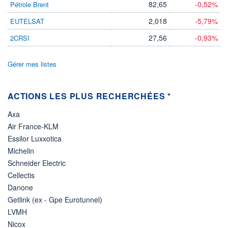
DIVIDENDE
82,65
-0,52%
Pétrole Brent
0,00 EUR
-
2,018
-5,79%
EUTELSAT
PROCHAIN
DIVIDENDE
27,56
-0,93%
2CRSI
-
ÉLIGIBILITÉ
Gérer mes listes
Non éligible
Boursobank
ACTIONS LES PLUS RECHERCHÉES *
+ PORTEFEUILLE
+ LISTE
Axa
Air France-KLM
Essilor Luxxotica
Michelin
Schneider Electric
Cellectis
Danone
Getlink (ex - Gpe Eurotunnel)
LVMH
Nicox