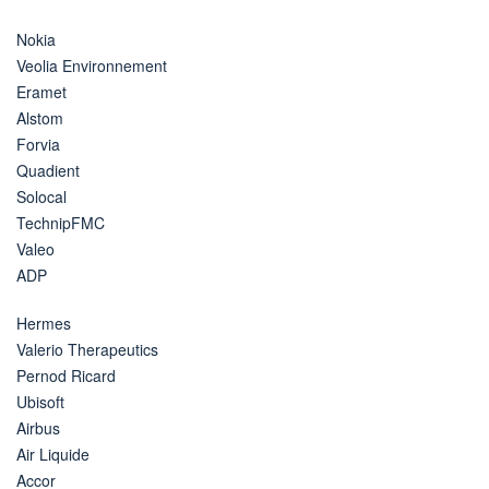
Nokia
Veolia Environnement
Eramet
Alstom
Forvia
Quadient
Solocal
TechnipFMC
Valeo
ADP
Hermes
Valerio Therapeutics
Pernod Ricard
Ubisoft
Airbus
Air Liquide
Accor