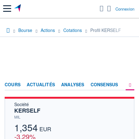
Menu
Connexion
Bourse
Actions
Cotations
Profil KERSELF
COURS
ACTUALITÉS
ANALYSES
CONSENSUS
Société
SOCIÉTÉ
KERSELF
HISTORIQUE
MIL
1,354
ACTIONNAIRES
EUR
-3,29%