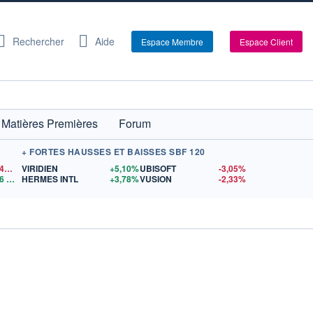
Rechercher
Aide
Espace Membre
Espace Client
Matières Premières
Forum
+ FORTES HAUSSES ET BAISSES SBF 120
1,1542
$US
VIRIDIEN
+5,10%
UBISOFT
-3,05%
6
$US
HERMES INTL
+3,78%
VUSION
-2,33%