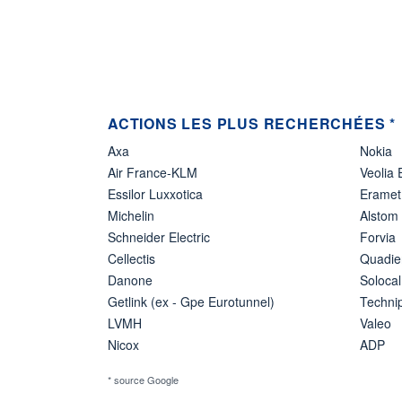
ACTIONS LES PLUS RECHERCHÉES *
Axa
Nokia
Air France-KLM
Veolia
Essilor Luxxotica
Eramet
Michelin
Alstom
Schneider Electric
Forvia
Cellectis
Quadie
Danone
Solocal
Getlink (ex - Gpe Eurotunnel)
Techn
LVMH
Valeo
Nicox
ADP
* source Google