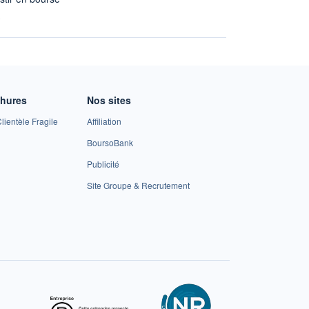
A
chures
Nos sites
lientèle Fragile
Affiliation
BoursoBank
Publicité
Site Groupe & Recrutement