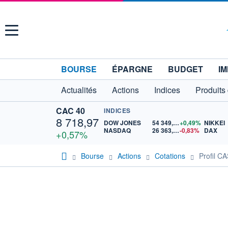
Menu
BOURSE
ÉPARGNE
BUDGET
IM
Actualités
Actions
Indices
Produits
CAC 40
INDICES
8 718,97
DOW JONES
54 349,12
+0,49%
NIKKEI
NASDAQ
26 363,44
-0,83%
DAX
+0,57%
Bourse
Actions
Cotations
Profil C