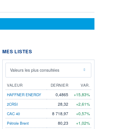
MES LISTES
Valeurs les plus consultées
VALEUR
DERNIER
VAR.
0,4865
+15,83%
HAFFNER ENERGY
28,32
+2,61%
2CRSI
8 718,97
+0,57%
CAC 40
80,23
+1,02%
Pétrole Brent