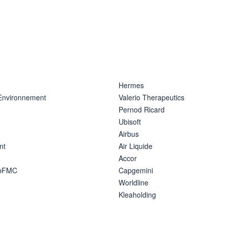
Hermes
 Environnement
Valerio Therapeutics
Pernod Ricard
Ubisoft
Airbus
nt
Air Liquide
Accor
ipFMC
Capgemini
Worldline
Kleaholding