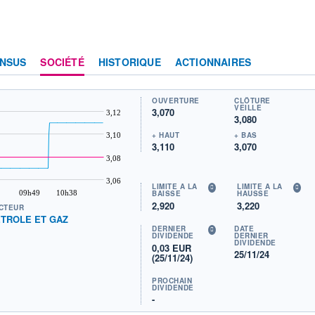
NSUS
SOCIÉTÉ
HISTORIQUE
ACTIONNAIRES
OUVERTURE
CLÔTURE
VEILLE
3,070
3,12
3,080
+ HAUT
+ BAS
3,10
3,110
3,070
3,08
3,06
LIMITE À LA
LIMITE À LA
09h49
10h38
BAISSE
HAUSSE
2,920
3,220
CTEUR
TROLE ET GAZ
DERNIER
DATE
DIVIDENDE
DERNIER
DIVIDENDE
0,03 EUR
25/11/24
(25/11/24)
PROCHAIN
DIVIDENDE
-