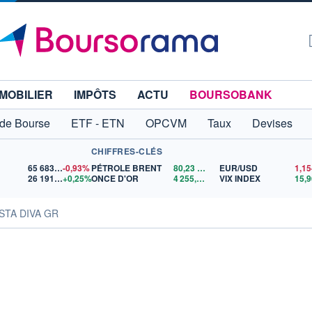
MOBILIER
IMPÔTS
ACTU
BOURSOBANK
 de Bourse
ETF - ETN
OPCVM
Taux
Devises
CHIFFRES-CLÉS
65 683,26
-0,93%
PÉTROLE BRENT
80,23
$US
EUR/USD
26 191,34
+0,25%
ONCE D'OR
4 255,48
$US
VIX INDEX
15,9
ASTA DIVA GR