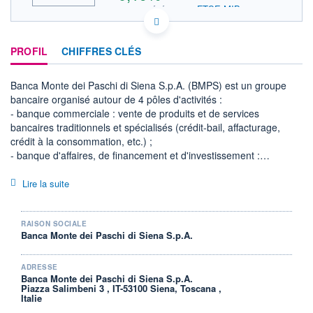
FTSE MIB
INDICE DE RÉFÉRENCE
HISTORIQUE
IT0005508921 BMPS
DONNÉES TEMPS DIFFÉRÉ
ACTIONNAIRES
PROFIL
CHIFFRES CLÉS
Politique d'exécution
Cotation sur les autres places
Banca Monte dei Paschi di Siena S.p.A. (BMPS) est un groupe
bancaire organisé autour de 4 pôles d'activités :
12,1
- banque commerciale : vente de produits et de services
12,0
bancaires traditionnels et spécialisés (crédit-bail, affacturage,
crédit à la consommation, etc.) ;
11,9
- banque d'affaires, de financement et d'investissement :
financements structurés, conseils financiers, capital-
11,8
investissement, ingénierie financière (à destination des secteurs
11h50
14h40
Lire la suite
de l'environnement et de l'agroalimentaire) ;
- gestion d'actifs ;
SECTEUR
INDICE DE RÉFÉRENCE
Banques
FTSE MIB
- bancassurance.
RAISON SOCIALE
Banca Monte dei Paschi di Siena S.p.A.
A fin 2025, le groupe gère 120,3 MdsEUR d'encours de dépôts et
OUVERTURE
CLÔTURE VEILLE
158,6 MdsEUR d'encours de crédits.
11,990
11,878
La commercialisation des produits et services est assurée au
ADRESSE
+ HAUT
+ BAS
Banca Monte dei Paschi di Siena S.p.A.
travers d'un réseau de 1 258 agences implantées en Italie et par
12,008
11,838
Piazza Salimbeni 3 , IT-53100 Siena, Toscana ,
le biais de filiales et de bureaux de représentation à
Italie
l'international.
VOLUME
CAPITAL ÉCHANGÉ