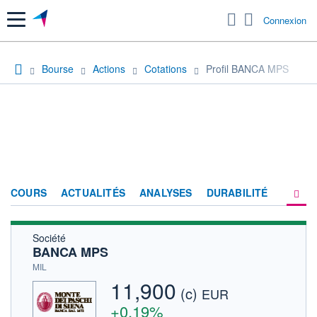
Menu
Connexion
Bourse
Actions
Cotations
Profil BANCA MPS
COURS
ACTUALITÉS
ANALYSES
DURABILITÉ
Société
CONSENSUS
BANCA MPS
SOCIÉTÉ
MIL
11,900
(c)
PRODUITS DE BOURSE
EUR
+0,19%
FORUM