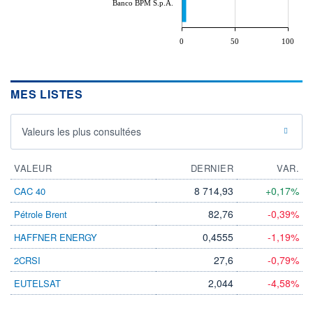
Banco BPM S.p.A.
0
50
100
MES LISTES
Valeurs les plus consultées
VALEUR
DERNIER
VAR.
8 714,93
+0,17%
CAC 40
82,76
-0,39%
Pétrole Brent
0,4555
-1,19%
HAFFNER ENERGY
27,6
-0,79%
2CRSI
2,044
-4,58%
EUTELSAT