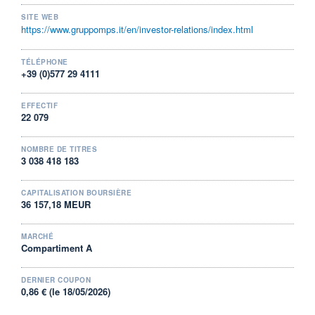
14 474 776
0,48%
SITE WEB
VALORISATION
DERNIER ÉCHANGE
https://www.gruppomps.it/en/investor-relations/index.html
36 157 MEUR
07.08.26 / 17:38:57
LIMITE À LA
LIMITE À LA
TÉLÉPHONE
BAISSE
HAUSSE
+39 (0)577 29 4111
11,544
12,256
RENDEMENT
PER ESTIMÉ
EFFECTIF
ESTIMÉ 2026
2026
22 079
6,45%
15,22
DERNIER
DATE
NOMBRE DE TITRES
DIVIDENDE
DERNIER
DIVIDENDE
3 038 418 183
0,86 EUR (18/05/26)
18/05/26
PROCHAIN
CAPITALISATION BOURSIÈRE
DIVIDENDE
36 157,18 MEUR
-
ÉLIGIBILITÉ
RISQUE ESG
MARCHÉ
PEA
Compartiment A
18/100 (faible)
BOURSOVIE LUX
CTO BUSINESS
DERNIER COUPON
0,86 € (le 18/05/2026)
+ PORTEFEUILLE
+ LISTE