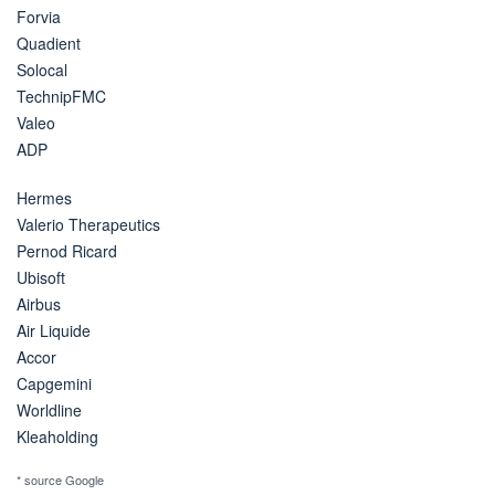
Forvia
Quadient
Solocal
TechnipFMC
Valeo
ADP
Hermes
Valerio Therapeutics
Pernod Ricard
Ubisoft
Airbus
Air Liquide
Accor
Capgemini
Worldline
Kleaholding
* source Google