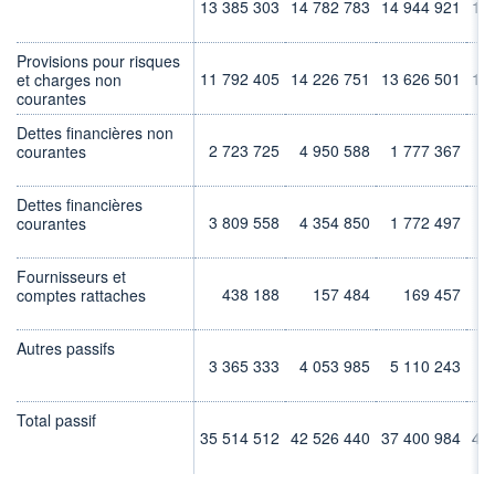
13 385 303
14 782 783
14 944 921
15
Provisions pour risques
11 792 405
14 226 751
13 626 501
16
et charges non
courantes
Dettes financières non
2 723 725
4 950 588
1 777 367
3
courantes
Dettes financières
3 809 558
4 354 850
1 772 497
2
courantes
Fournisseurs et
438 188
157 484
169 457
comptes rattaches
Autres passifs
3 365 333
4 053 985
5 110 243
2
Total passif
35 514 512
42 526 440
37 400 984
40