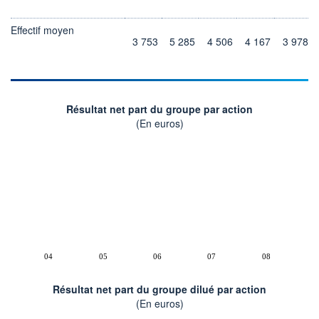
Effectif moyen
3 753
5 285
4 506
4 167
3 978
Résultat net part du groupe par action
(En euros)
04
05
06
07
08
Résultat net part du groupe dilué par action
(En euros)