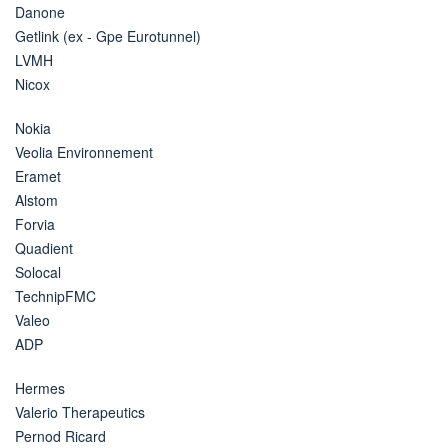
Danone
Getlink (ex - Gpe Eurotunnel)
LVMH
Nicox
Nokia
Veolia Environnement
Eramet
Alstom
Forvia
Quadient
Solocal
TechnipFMC
Valeo
ADP
Hermes
Valerio Therapeutics
Pernod Ricard