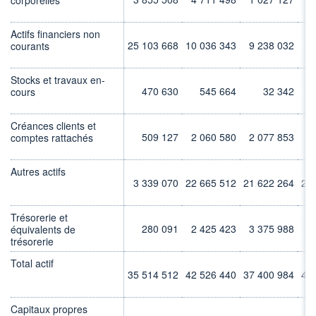
Actifs financiers non
25 103 668
10 036 343
9 238 032
7
courants
Stocks et travaux en-
470 630
545 664
32 342
cours
Créances clients et
509 127
2 060 580
2 077 853
2
comptes rattachés
Autres actifs
3 339 070
22 665 512
21 622 264
27
Trésorerie et
280 091
2 425 423
3 375 988
1
équivalents de
trésorerie
Total actif
35 514 512
42 526 440
37 400 984
40
Capitaux propres