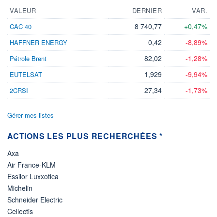
VALEUR
DERNIER
VAR.
8 740,77
+0,47%
CAC 40
0,42
-8,89%
HAFFNER ENERGY
82,02
-1,28%
Pétrole Brent
1,929
-9,94%
EUTELSAT
27,34
-1,73%
2CRSI
Gérer mes listes
ACTIONS LES PLUS RECHERCHÉES *
Axa
Air France-KLM
Essilor Luxxotica
Michelin
Schneider Electric
Cellectis