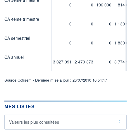
0
0
196 000
814 00
CA 4ème trimestre
0
0
0
1 130 95
CA semestriel
0
0
0
1 830 00
CA annuel
3 027 091
2 479 373
0
3 774 95
Source Cofisem - Dernière mise à jour : 20/07/2010 16:54:17
MES LISTES
Valeurs les plus consultées