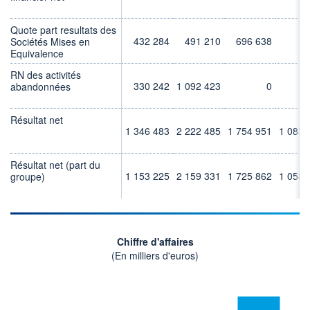
1 514 MUSD
LIMITE À LA
LIMITE À LA
Quote part resultats des
BAISSE
HAUSSE
432 284
491 210
696 638
Sociétés Mises en
105,090
0,000
Equivalence
RENDEMENT
PER ESTIMÉ
ESTIMÉ 2026
2026
RN des activités
2,59%
12,24
330 242
1 092 423
0
abandonnées
DERNIER
ÉCHANGE
Résultat net
06.08.26 / 22:00:00
1 346 483
2 222 485
1 754 951
1 083 
ÉLIGIBILITÉ
RISQUE ESG
BOURSOVIE LUX
Résultat net (part du
16/100 (faible)
1 153 225
2 159 331
1 725 862
1 058 
groupe)
+ PORTEFEUILLE
+ LISTE
Chiffre d'affaires
(En milliers d'euros)