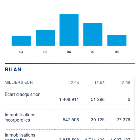
04
05
06
07
08
BILAN
MILLIERS EUR
12.04
12.05
12.06
Ecart d'acquisition
1 408 911
51 296
0
Immobilisations
547 506
30 125
27 379
incorporelles
Immobilisations
3 855 508
4 711 498
1 027 127
1
corporelles