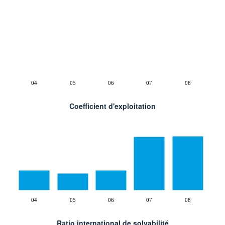
04
05
06
07
08
Coefficient d'exploitation
04
05
06
07
08
Ratio international de solvabilité