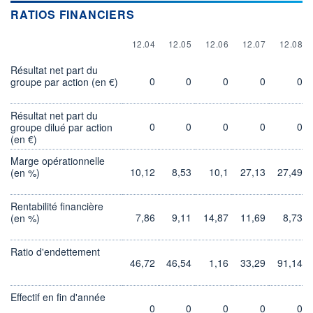
RATIOS FINANCIERS
12.04
12.05
12.06
12.07
12.08
Résultat net part du
0
0
0
0
0
groupe par action (en €)
Résultat net part du
0
0
0
0
0
groupe dilué par action
(en €)
Marge opérationnelle
10,12
8,53
10,1
27,13
27,49
(en %)
Rentabilité financière
7,86
9,11
14,87
11,69
8,73
(en %)
Ratio d'endettement
46,72
46,54
1,16
33,29
91,14
Effectif en fin d'année
0
0
0
0
0