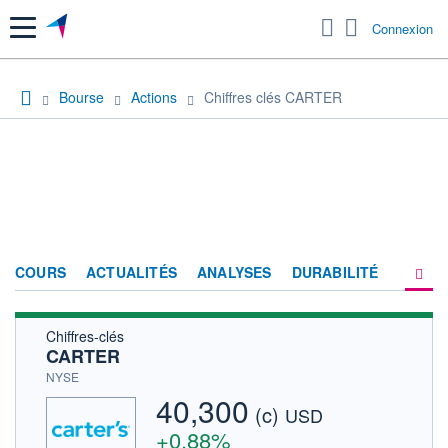
Menu
Connexion
Bourse
Actions
Chiffres clés CARTER
COURS
ACTUALITÉS
ANALYSES
DURABILITÉ
Chiffres-clés
CONSENSUS
CARTER
SOCIÉTÉ
NYSE
40,300
(c)
HISTORIQUE
USD
+0,88%
ACTIONNAIRES