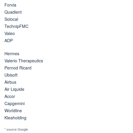
Forvia
Quadient
Solocal
TechnipFMC
Valeo
ADP
Hermes
Valerio Therapeutics
Pernod Ricard
Ubisoft
Airbus
Air Liquide
Accor
Capgemini
Worldline
Kleaholding
* source Google