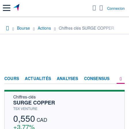
Menu
Connexion
Bourse
Actions
Chiffres clés SURGE COPPER
COURS
ACTUALITÉS
ANALYSES
CONSENSUS
Chiffres-clés
SOCIÉTÉ
SURGE COPPER
HISTORIQUE
TSX VENTURE
0,550
ACTIONNAIRES
CAD
+3,77%