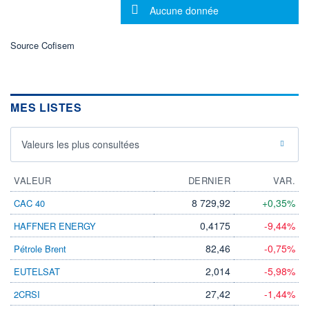
Message d'information
Aucune donnée
LIMITE À LA
LIMITE À LA
BAISSE
HAUSSE
0,000
0,000
Source Cofisem
RENDEMENT
PER ESTIMÉ
ESTIMÉ 2026
2026
-
-
DERNIER
DATE
MES LISTES
DIVIDENDE
DERNIER
DIVIDENDE
0,00 CAD
-
Valeurs les plus consultées
PROCHAIN
DIVIDENDE
-
VALEUR
DERNIER
VAR.
ÉLIGIBILITÉ
Non éligible
8 729,92
+0,35%
CAC 40
Boursobank
0,4175
-9,44%
HAFFNER ENERGY
+ PORTEFEUILLE
+ LISTE
82,46
-0,75%
Pétrole Brent
2,014
-5,98%
EUTELSAT
27,42
-1,44%
2CRSI