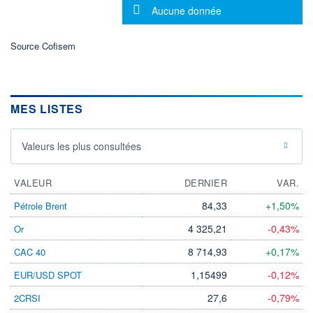
Message d'information
DIVIDENDE
Aucune donnée
0,00 CAD
-
PROCHAIN
Source Cofisem
DIVIDENDE
-
ÉLIGIBILITÉ
Non éligible
Boursobank
MES LISTES
+ PORTEFEUILLE
+ LISTE
Valeurs les plus consultées
VALEUR
DERNIER
VAR.
84,33
+1,50%
Pétrole Brent
4 325,21
-0,43%
Or
8 714,93
+0,17%
CAC 40
1,15499
-0,12%
EUR/USD SPOT
27,6
-0,79%
2CRSI