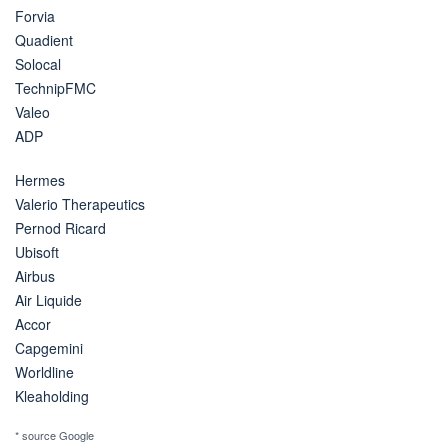
Forvia
Quadient
Solocal
TechnipFMC
Valeo
ADP
Hermes
Valerio Therapeutics
Pernod Ricard
Ubisoft
Airbus
Air Liquide
Accor
Capgemini
Worldline
Kleaholding
* source Google