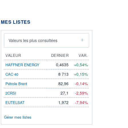
MES LISTES
Valeurs les plus consultées
VALEUR
DERNIER
VAR.
0,4635
+0,54%
HAFFNER ENERGY
8 713
+0,15%
CAC 40
82,96
-0,14%
Pétrole Brent
27,1
-2,59%
2CRSI
1,972
-7,94%
EUTELSAT
Gérer mes listes