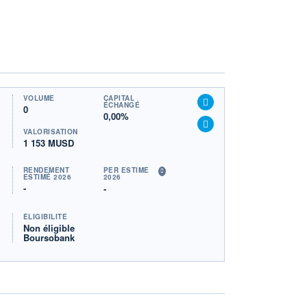
VOLUME
CAPITAL
ÉCHANGÉ
0
0,00%
VALORISATION
1 153 MUSD
RENDEMENT
PER ESTIMÉ
ESTIMÉ 2026
2026
-
-
ÉLIGIBILITÉ
Non éligible
Boursobank