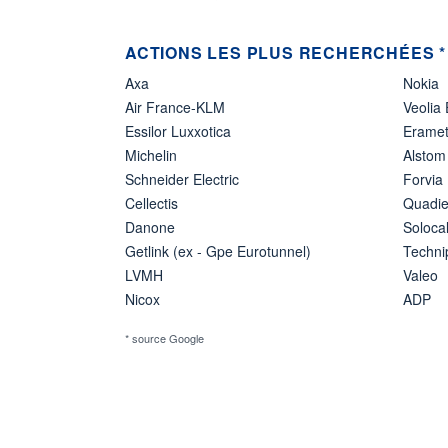
ACTIONS LES PLUS RECHERCHÉES *
Axa
Nokia
Air France-KLM
Veolia
Essilor Luxxotica
Erame
Michelin
Alstom
Schneider Electric
Forvia
Cellectis
Quadie
Danone
Soloca
Getlink (ex - Gpe Eurotunnel)
Techn
LVMH
Valeo
Nicox
ADP
* source Google