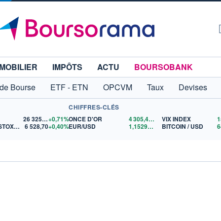
MOBILIER
IMPÔTS
ACTU
BOURSOBANK
 de Bourse
ETF - ETN
OPCVM
Taux
Devises
CHIFFRES-CLÉS
26 325,02
+0,71%
ONCE D'OR
4 305,43
$US
VIX INDEX
1
EURO STOXX 50
6 528,70
+0,40%
EUR/USD
1,1529
$US
BITCOIN / USD