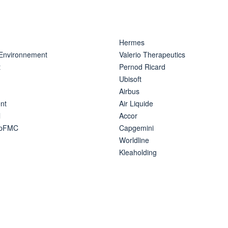
Hermes
 Environnement
Valerio Therapeutics
t
Pernod Ricard
Ubisoft
Airbus
nt
Air Liquide
l
Accor
ipFMC
Capgemini
Worldline
Kleaholding