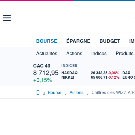
Menu
BOURSE
ÉPARGNE
BUDGET
IM
Actualités
Actions
Indices
Produits
CAC 40
INDICES
8 712,95
NASDAQ
26 348,35
-0,06%
DAX
NIKKEI
65 606,71
-0,12%
+0,15%
Bourse
Actions
Chiffres clés WIZZ AIR