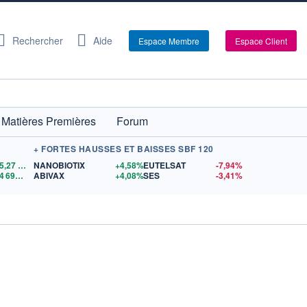
Rechercher
Aide
Espace Membre
Espace Client
Matières Premières
Forum
+ FORTES HAUSSES ET BAISSES SBF 120
5,27
$US
NANOBIOTIX
+4,58%
EUTELSAT
-7,94%
64 694,78
$US
ABIVAX
+4,08%
SES
-3,41%