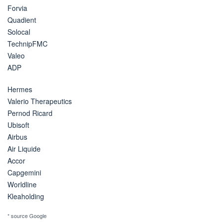
Forvia
Quadient
Solocal
TechnipFMC
Valeo
ADP
Hermes
Valerio Therapeutics
Pernod Ricard
Ubisoft
Airbus
Air Liquide
Accor
Capgemini
Worldline
Kleaholding
* source Google