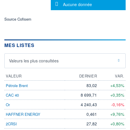
Message d'information
Aucune donnée
ÉLIGIBILITÉ
Non éligible
Boursobank
Source Cofisem
+ PORTEFEUILLE
+ LISTE
MES LISTES
Valeurs les plus consultées
VALEUR
DERNIER
VAR.
83,02
+4,53%
Pétrole Brent
8 699,71
+0,35%
CAC 40
4 240,43
-0,16%
Or
0,461
+9,76%
HAFFNER ENERGY
27,82
+0,80%
2CRSI